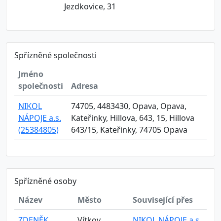
Jezdkovice, 31
Spřízněné společnosti
Jméno
společnosti
Adresa
NIKOL
74705, 4483430, Opava, Opava,
NÁPOJE a.s.
Kateřinky, Hillova, 643, 15, Hillova
(25384805)
643/15, Kateřinky, 74705 Opava
Spřízněné osoby
Název
Město
Související přes
ZDENĚK
Vítkov
NIKOL NÁPOJE a.s.