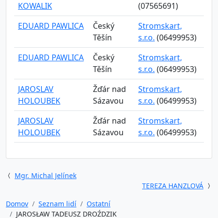
KOWALIK
(07565691)
EDUARD PAWLICA
Český
Stromskart,
Těšín
s.r.o.
(06499953)
EDUARD PAWLICA
Český
Stromskart,
Těšín
s.r.o.
(06499953)
JAROSLAV
Žďár nad
Stromskart,
HOLOUBEK
Sázavou
s.r.o.
(06499953)
JAROSLAV
Žďár nad
Stromskart,
HOLOUBEK
Sázavou
s.r.o.
(06499953)
Mgr. Michal Jelínek
TEREZA HANZLOVÁ
Domov
Seznam lidí
Ostatní
JAROSŁAW TADEUSZ DROŹDZIK