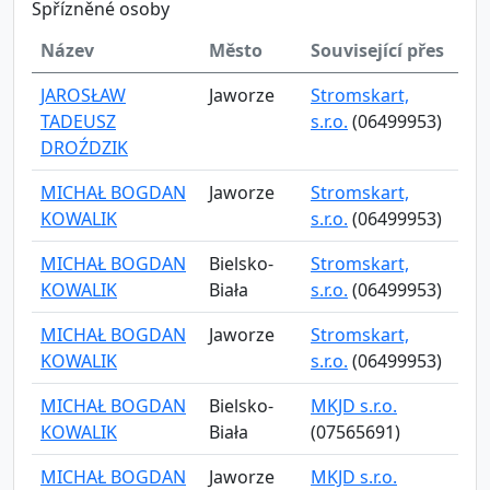
Spřízněné osoby
Název
Město
Související přes
JAROSŁAW
Jaworze
Stromskart,
TADEUSZ
s.r.o.
(06499953)
DROŹDZIK
MICHAŁ BOGDAN
Jaworze
Stromskart,
KOWALIK
s.r.o.
(06499953)
MICHAŁ BOGDAN
Bielsko-
Stromskart,
KOWALIK
Biała
s.r.o.
(06499953)
MICHAŁ BOGDAN
Jaworze
Stromskart,
KOWALIK
s.r.o.
(06499953)
MICHAŁ BOGDAN
Bielsko-
MKJD s.r.o.
KOWALIK
Biała
(07565691)
MICHAŁ BOGDAN
Jaworze
MKJD s.r.o.