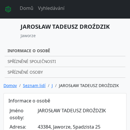
Domů
Vyhledávání
JAROSŁAW TADEUSZ DROŹDZIK
Jaworze
INFORMACE O OSOBĚ
SPŘÍZNĚNÉ SPOLEČNOSTI
SPŘÍZNĚNÉ OSOBY
Domov
Seznam lidí
J
JAROSŁAW TADEUSZ DROŹDZIK
Informace o osobě
Jméno
JAROSŁAW TADEUSZ DROŹDZIK
osoby:
Adresa:
43384, Jaworze, Spadzista 25