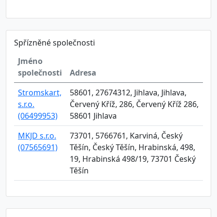
Spřízněné společnosti
Jméno
společnosti
Adresa
Stromskart,
58601, 27674312, Jihlava, Jihlava,
s.r.o.
Červený Kříž, 286, Červený Kříž 286,
(06499953)
58601 Jihlava
MKJD s.r.o.
73701, 5766761, Karviná, Český
(07565691)
Těšín, Český Těšín, Hrabinská, 498,
19, Hrabinská 498/19, 73701 Český
Těšín