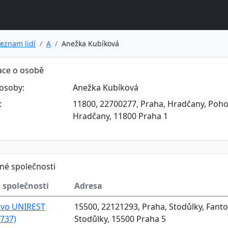
eznam lidí
A
Anežka Kubíková
ace o osobě
osoby:
Anežka Kubíková
:
11800, 22700277, Praha, Hradčany, Pohoř
Hradčany, 11800 Praha 1
né společnosti
 společnosti
Adresa
tvo UNIREST
15500, 22121293, Praha, Stodůlky, Fanto
737)
Stodůlky, 15500 Praha 5