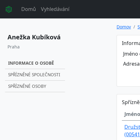
Domů
Vyhledávání
Domov
S
Anežka Kubíková
Inform
Praha
Jméno 
INFORMACE O OSOBĚ
Adresa
SPŘÍZNĚNÉ SPOLEČNOSTI
SPŘÍZNĚNÉ OSOBY
Spřízně
Jméno
Družs
(00541