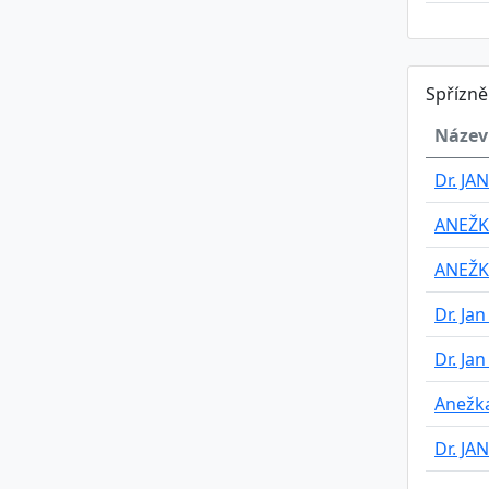
Spřízn
Název
Dr. JA
ANEŽK
ANEŽK
Dr. Jan
Dr. Jan
Anežk
Dr. JA