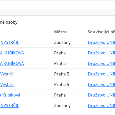
ěné osoby
Město
Související p
N VYSTRČIL
Zbuzany
Družstvo UNI
A KUBÍKOVÁ
Praha
Družstvo UNI
A KUBÍKOVÁ
Praha
Družstvo UNI
 Vystrčil
Praha 5
Družstvo UNI
 Vystrčil
Praha 5
Družstvo UNI
a Kubíková
Praha 1
Družstvo UNI
N VYSTRČIL
Zbuzany
Družstvo UNI