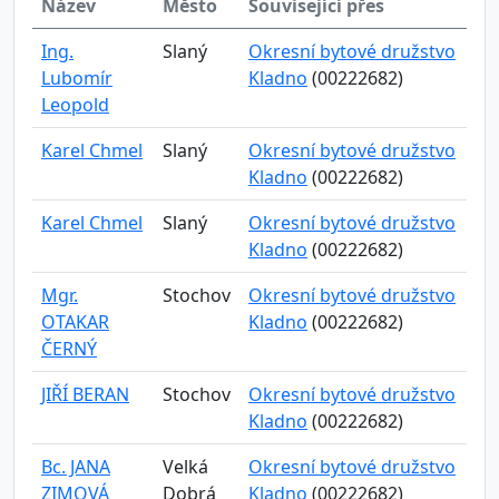
Název
Město
Související přes
Ing.
Slaný
Okresní bytové družstvo
Lubomír
Kladno
(00222682)
Leopold
Karel Chmel
Slaný
Okresní bytové družstvo
Kladno
(00222682)
Karel Chmel
Slaný
Okresní bytové družstvo
Kladno
(00222682)
Mgr.
Stochov
Okresní bytové družstvo
OTAKAR
Kladno
(00222682)
ČERNÝ
JIŘÍ BERAN
Stochov
Okresní bytové družstvo
Kladno
(00222682)
Bc. JANA
Velká
Okresní bytové družstvo
ZIMOVÁ
Dobrá
Kladno
(00222682)