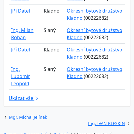
Jiří Datel
Kladno
Okresní bytové družstvo
Kladno
(00222682)
Ing. Milan
Slaný
Okresní bytové družstvo
Rohan
Kladno
(00222682)
Jiří Datel
Kladno
Okresní bytové družstvo
Kladno
(00222682)
Ing.
Slaný
Okresní bytové družstvo
Lubomír
Kladno
(00222682)
Leopold
Ukázat vše
Mgr. Michal Jelínek
Ing. IVAN BLESKIN