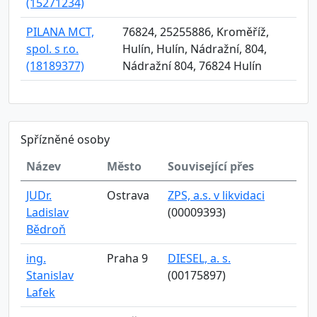
(15271234)
PILANA MCT,
76824, 25255886, Kroměříž,
spol. s r.o.
Hulín, Hulín, Nádražní, 804,
(18189377)
Nádražní 804, 76824 Hulín
Spřízněné osoby
Název
Město
Související přes
JUDr.
Ostrava
ZPS, a.s. v likvidaci
Ladislav
(00009393)
Bědroň
ing.
Praha 9
DIESEL, a. s.
Stanislav
(00175897)
Lafek