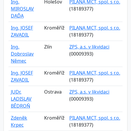
Ing.
Holešov
PILANA MCT, spol. s r.o.
MIROSLAV
(18189377)
DAĎA
Ing. JOSEF
Kroměříž
PILANA MCT, spol. s r.o.
ZAVADIL
(18189377)
Ing.
Zlín
ZPS, a.s. v likvidaci
Dobroslav
(00009393)
Němec
Ing. JOSEF
Kroměříž
PILANA MCT, spol. s r.o.
ZAVADIL
(18189377)
JUDr.
Ostrava
ZPS, a.s. v likvidaci
LADISLAV
(00009393)
BĚDROŇ
Zdeněk
Kroměříž
PILANA MCT, spol. s r.o.
Krpec
(18189377)