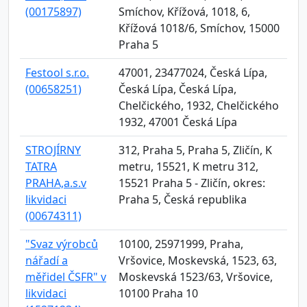
(00175897)
Smíchov, Křížová, 1018, 6,
Křížová 1018/6, Smíchov, 15000
Praha 5
Festool s.r.o.
47001, 23477024, Česká Lípa,
(00658251)
Česká Lípa, Česká Lípa,
Chelčického, 1932, Chelčického
1932, 47001 Česká Lípa
STROJÍRNY
312, Praha 5, Praha 5, Zličín, K
TATRA
metru, 15521, K metru 312,
PRAHA,a.s.v
15521 Praha 5 - Zličín, okres:
likvidaci
Praha 5, Česká republika
(00674311)
"Svaz výrobců
10100, 25971999, Praha,
nářadí a
Vršovice, Moskevská, 1523, 63,
měřidel ČSFR" v
Moskevská 1523/63, Vršovice,
likvidaci
10100 Praha 10