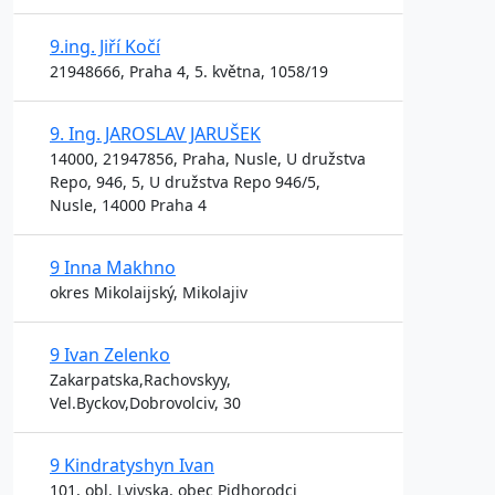
9.ing. Jiří Kočí
21948666, Praha 4, 5. května, 1058/19
9. Ing. JAROSLAV JARUŠEK
14000, 21947856, Praha, Nusle, U družstva
Repo, 946, 5, U družstva Repo 946/5,
Nusle, 14000 Praha 4
9 Inna Makhno
okres Mikolaijský, Mikolajiv
9 Ivan Zelenko
Zakarpatska,Rachovskyy,
Vel.Byckov,Dobrovolciv, 30
9 Kindratyshyn Ivan
101, obl. Lvivska, obec Pidhorodci