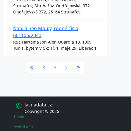
Struhařov, Struhařov, Ondřejovská, 372,
Ondřejovská 372, 25164 Struhařov
Nabila Ben Mouly, rodné číslo
661106/2040
Rue Hartama Ibn Aien Quardia 10, 1009,
Tunis, bytem v ČR: Tř. 1. máje 29, Liberec 1
3
Jasnadata.cz
Copyright © 2026
Domů
Vyhledávání