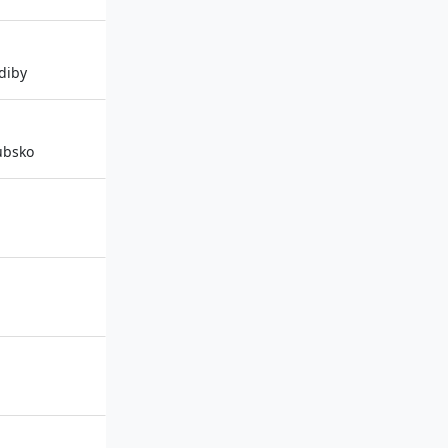
diby
ubsko