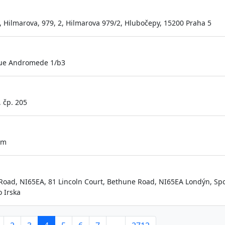
 Hilmarova, 979, 2, Hilmarova 979/2, Hlubočepy, 15200 Praha 5
nue Andromede 1/b3
 čp. 205
im
 Road, NI65EA, 81 Lincoln Court, Bethune Road, NI65EA Londýn, Sp
o Irska