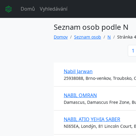
Domů
Vyhledávání
Seznam osob podle N
Domov
Seznam osob
N
Stránka 
1
Nabil Jarwan
25938088, Brno-venkov, Troubsko, O
NABIL OMRAN
Damascus, Damascus Free Zone, Bui
NABIL ATIQ YEHIA SABER
NI65EA, Londýn, 81 Lincoln Court,