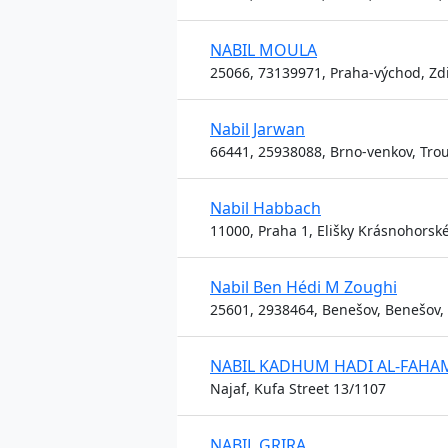
NABIL MOULA
25066, 73139971, Praha-východ, Zdi
Nabil Jarwan
66441, 25938088, Brno-venkov, Trou
Nabil Habbach
11000, Praha 1, Elišky Krásnohorsk
Nabil Ben Hédi M Zoughi
25601, 2938464, Benešov, Benešov, 
NABIL KADHUM HADI AL-FAHA
Najaf, Kufa Street 13/1107
NABIL GRIRA