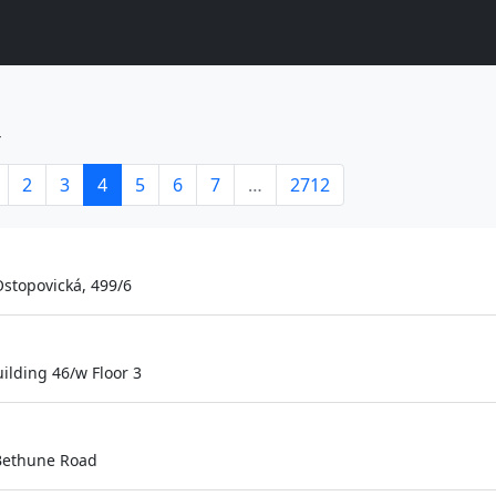
4
2
3
4
5
6
7
…
2712
stopovická, 499/6
lding 46/w Floor 3
 Bethune Road