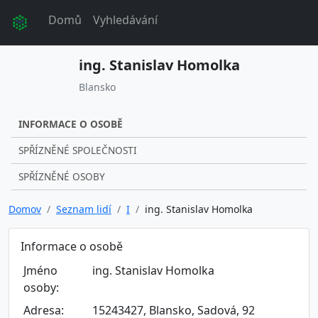
Domů
Vyhledávání
ing. Stanislav Homolka
Blansko
INFORMACE O OSOBĚ
SPŘÍZNĚNÉ SPOLEČNOSTI
SPŘÍZNĚNÉ OSOBY
Domov
Seznam lidí
I
ing. Stanislav Homolka
Informace o osobě
Jméno
ing. Stanislav Homolka
osoby:
Adresa:
15243427, Blansko, Sadová, 92