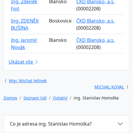
Ing. Zdeněk
Blansko
ČKD Blansko, a.s.
Foit
(00002208)
Ing. ZDENĚK
Boskovice
ČKD Blansko, a.s.
BUŠINA
(00002208)
Ing. Jaromír
Blansko
ČKD Blansko, a.s.
Novák
(00002208)
Ukázat vše
Mgr. Michal Jelínek
MICHAL KOVAL
Domov
Seznam lidí
Ostatní
ing. Stanislav Homolka
Co je adresa ing. Stanislav Homolka?