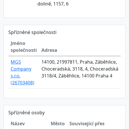
dolině, 1157, 6
Spřízněné společnosti
Jméno
společnosti
Adresa
MGS
14100, 21997811, Praha, Záběhlice,
Company
Choceradská, 3118, 4, Choceradská
s.r.o.
3118/4, Záběhlice, 14100 Praha 4
(26703408)
Spřízněné osoby
Název
Město
Související přes