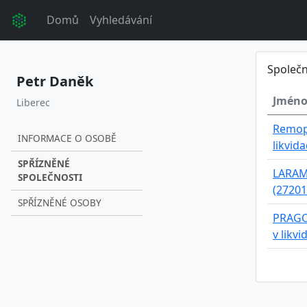
Domů
Vyhledávání
Společn
Petr Daněk
Jméno
Liberec
Remopr
INFORMACE O OSOBĚ
likvid
SPŘÍZNĚNÉ
LARAMIA
SPOLEČNOSTI
(27201
SPŘÍZNĚNÉ OSOBY
PRAGOV
v likv