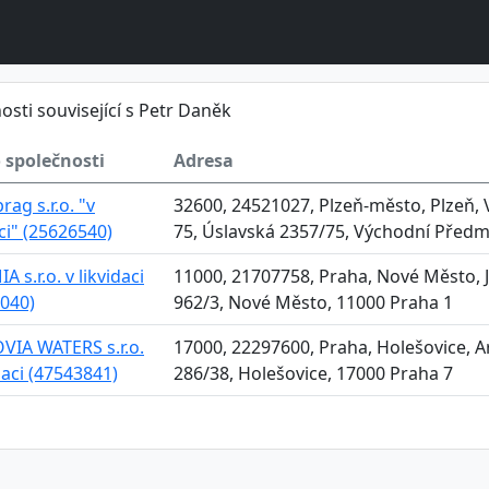
osti související s Petr Daněk
 společnosti
Adresa
ag s.r.o. "v
32600, 24521027, Plzeň-město, Plzeň, 
aci" (25626540)
75, Úslavská 2357/75, Východní Předm
 s.r.o. v likvidaci
11000, 21707758, Praha, Nové Město, 
040)
962/3, Nové Město, 11000 Praha 1
IA WATERS s.r.o.
17000, 22297600, Praha, Holešovice, A
idaci (47543841)
286/38, Holešovice, 17000 Praha 7