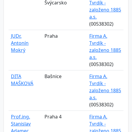
Švýcarsko
Tvrdík -
založeno 1885
a.s.
(00538302)
JUDr.
Praha
Firma A.
Antonín
Tvrdík -
Mokrý
založeno 1885
a.s.
(00538302)
DITA
Bašnice
Firma A.
MAŠKOVÁ
Tvrdík -
založeno 1885
a.s.
(00538302)
Prof.ing.
Praha 4
Firma A.
Stanislav
Tvrdík -
Adamec
založeno 1885