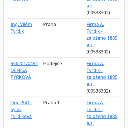
a.s.
(00538302)
Ing. Vilém
Praha
Firma A.
Tvrdík
Tvrdík -
založeno 1885
a.s.
(00538302)
956201/0491
Hodějice
Firma A.
DENISA
Tvrdík -
PÝRKOVÁ
založeno 1885
a.s.
(00538302)
Doc.PhDr.
Praha 1
Firma A.
Sylva
Tvrdík -
Tvrdíková
založeno 1885
a.s.