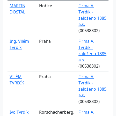
MARTIN
Hořice
Firma A.
DOSTÁL
Tvrdík -
založeno 1885
a.s.
(00538302)
Ing. Vilém
Praha
Firma A.
Tvrdík
Tvrdík -
založeno 1885
a.s.
(00538302)
VILÉM
Praha
Firma A.
TVRDÍK
Tvrdík -
založeno 1885
a.s.
(00538302)
Ivo Tvrdík
Rorschacherberg,
Firma A.