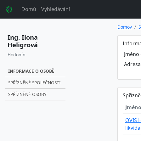
Domů
Vyhledávání
Domov
S
Ing. Ilona
Inform
Heligrová
Jméno 
Hodonín
Adresa
INFORMACE O OSOBĚ
SPŘÍZNĚNÉ SPOLEČNOSTI
SPŘÍZNĚNÉ OSOBY
Spřízně
Jméno
OVIS H
likvid