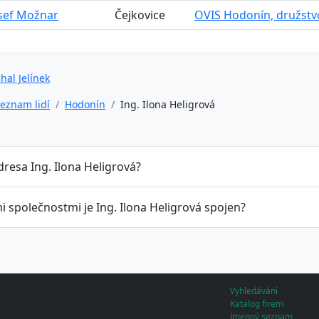
osef Možnar
Čejkovice
OVIS Hodonín, družstvo 
hal Jelínek
eznam lidí
Hodonín
Ing. Ilona Heligrová
dresa Ing. Ilona Heligrová?
i společnostmi je Ing. Ilona Heligrová spojen?
Vyhledávání
Katalog firem
Jmenný seznam