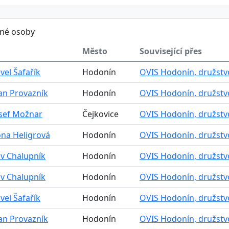
ěné osoby
Město
Související přes
avel Šafařík
Hodonín
OVIS Hodonín, družstvo 
van Provazník
Hodonín
OVIS Hodonín, družstvo 
osef Možnar
Čejkovice
OVIS Hodonín, družstvo 
lona Heligrová
Hodonín
OVIS Hodonín, družstvo 
av Chalupník
Hodonín
OVIS Hodonín, družstvo 
av Chalupník
Hodonín
OVIS Hodonín, družstvo 
avel Šafařík
Hodonín
OVIS Hodonín, družstvo 
van Provazník
Hodonín
OVIS Hodonín, družstvo 