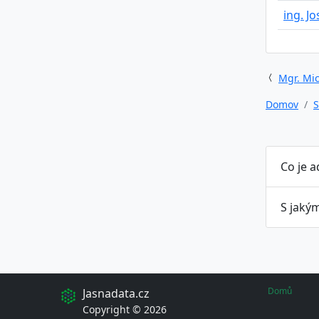
ing. J
Mgr. Mic
Domov
S
Co je a
S jakým
Domů
Jasnadata.cz
Copyright © 2026