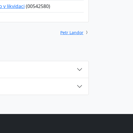
v likvidaci
(00542580)
Petr Landor