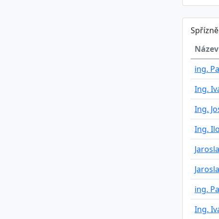
Spřízn
Název
ing. P
Ing. I
Ing. J
Ing. I
Jarosl
Jarosl
ing. P
Ing. I