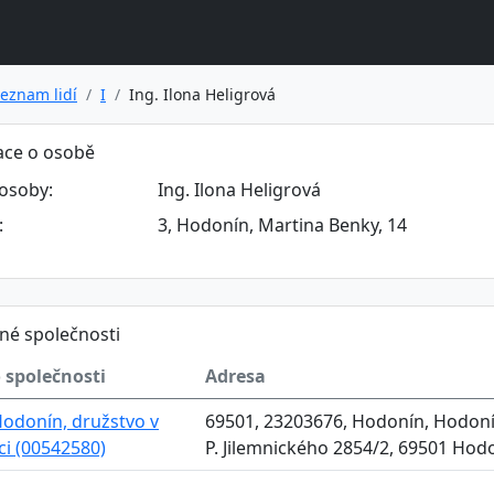
eznam lidí
I
Ing. Ilona Heligrová
ace o osobě
osoby:
Ing. Ilona Heligrová
:
3, Hodonín, Martina Benky, 14
né společnosti
 společnosti
Adresa
odonín, družstvo v
69501, 23203676, Hodonín, Hodonín
aci (00542580)
P. Jilemnického 2854/2, 69501 Hod