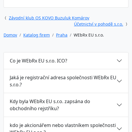
Závodní klub OS KOVO Buzuluk Komárov
Účetnictví v pohodě s.r.o.
Domov
Katalog firem
Praha
WEbRx EU s.r.o.
Co je WEbRx EU s.r.o. ICO?
Jaká je registrační adresa společnosti WEbRx EU
s.r.o.?
Kdy byla WEbRx EU s.r.o. zapsána do
obchodního rejstříku?
kdo je akcionářem nebo vlastníkem společnosti