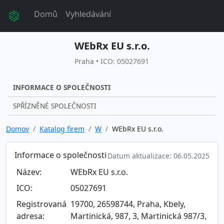
Domů
Vyhledávání
WEbRx EU s.r.o.
Praha • ICO: 05027691
INFORMACE O SPOLEČNOSTI
SPŘÍZNĚNÉ SPOLEČNOSTI
Domov
Katalog firem
W
WEbRx EU s.r.o.
Informace o společnosti
Datum aktualizace: 06.05.2025
Název:
WEbRx EU s.r.o.
ICO:
05027691
Registrovaná
19700, 26598744, Praha, Kbely,
adresa:
Martinická, 987, 3, Martinická 987/3,