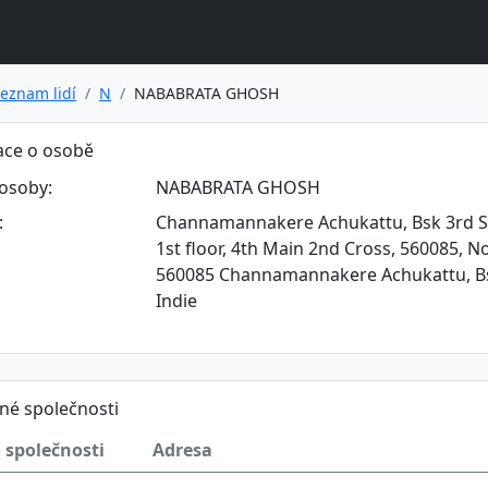
eznam lidí
N
NABABRATA GHOSH
ace o osobě
osoby:
NABABRATA GHOSH
:
Channamannakere Achukattu, Bsk 3rd St
1st floor, 4th Main 2nd Cross, 560085, No
560085 Channamannakere Achukattu, Bsk
Indie
né společnosti
 společnosti
Adresa