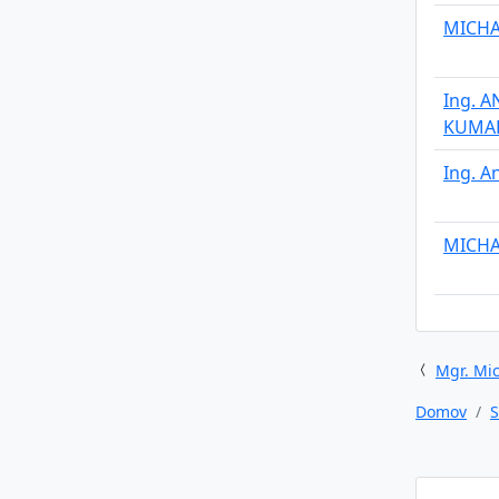
MICHA
Ing. A
KUMA
Ing. A
MICHA
Mgr. Mic
Domov
S