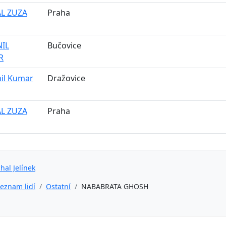
L ZUZA
Praha
NIL
Bučovice
R
nil Kumar
Dražovice
L ZUZA
Praha
hal Jelínek
eznam lidí
Ostatní
NABABRATA GHOSH