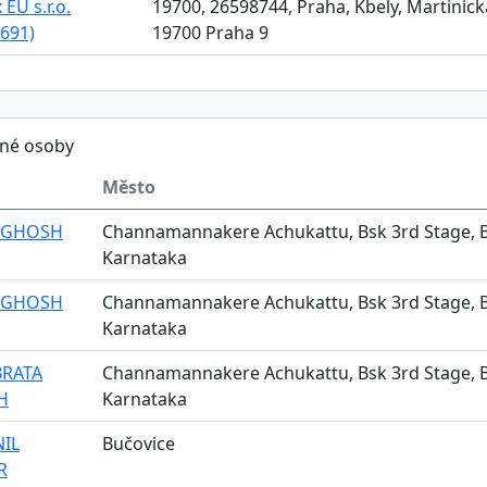
EU s.r.o.
19700, 26598744, Praha, Kbely, Martinická
691)
19700 Praha 9
ěné osoby
Město
 GHOSH
Channamannakere Achukattu, Bsk 3rd Stage, 
Karnataka
 GHOSH
Channamannakere Achukattu, Bsk 3rd Stage, 
Karnataka
RATA
Channamannakere Achukattu, Bsk 3rd Stage, 
H
Karnataka
NIL
Bučovice
R