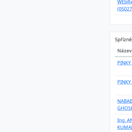
WEbRx 
(05027
Spřízn
Název
PINKY
PINKY
NABAB
GHOS
Ing. A
KUMA