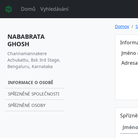
Domů
Vyhledávání
Domov
S
NABABRATA
Inform
GHOSH
Jméno 
Channamannakere
Achukattu, Bsk 3rd Stage,
Adresa
Bengaluru, Karnataka
INFORMACE O OSOBĚ
SPŘÍZNĚNÉ SPOLEČNOSTI
SPŘÍZNĚNÉ OSOBY
Spřízně
Jméno