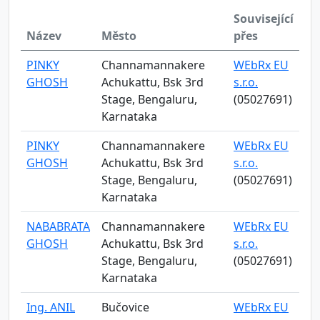
Související
Název
Město
přes
PINKY
Channamannakere
WEbRx EU
GHOSH
Achukattu, Bsk 3rd
s.r.o.
Stage, Bengaluru,
(05027691)
Karnataka
PINKY
Channamannakere
WEbRx EU
GHOSH
Achukattu, Bsk 3rd
s.r.o.
Stage, Bengaluru,
(05027691)
Karnataka
NABABRATA
Channamannakere
WEbRx EU
GHOSH
Achukattu, Bsk 3rd
s.r.o.
Stage, Bengaluru,
(05027691)
Karnataka
Ing. ANIL
Bučovice
WEbRx EU