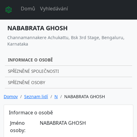
Domů
Vyhledávání
NABABRATA GHOSH
Channamannakere Achukattu, Bsk 3rd Stage, Bengaluru,
Karnataka
INFORMACE O OSOBĚ
SPŘÍZNĚNÉ SPOLEČNOSTI
SPŘÍZNĚNÉ OSOBY
Domov
Seznam lidí
N
NABABRATA GHOSH
Informace o osobě
Jméno
NABABRATA GHOSH
osoby: