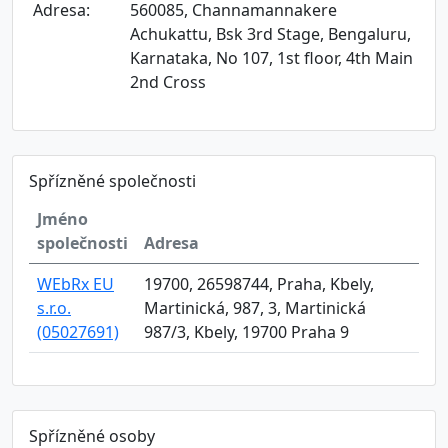
Adresa:
560085, Channamannakere
Achukattu, Bsk 3rd Stage, Bengaluru,
Karnataka, No 107, 1st floor, 4th Main
2nd Cross
Spřízněné společnosti
Jméno
společnosti
Adresa
WEbRx EU
19700, 26598744, Praha, Kbely,
s.r.o.
Martinická, 987, 3, Martinická
(05027691)
987/3, Kbely, 19700 Praha 9
Spřízněné osoby