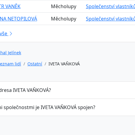
ETR VANĚK
Měcholupy
Společenství vlastní
NA NETOPILOVÁ
Měcholupy
Společenství vlastní
 vše
hal Jelínek
eznam lidí
Ostatní
IVETA VAŇKOVÁ
adresa IVETA VAŇKOVÁ?
mi společnostmi je IVETA VAŇKOVÁ spojen?