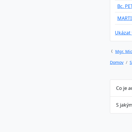
Bc. P
MARTI
Ukázat
Mgr. Mic
Domov
S
Co je 
S jaký