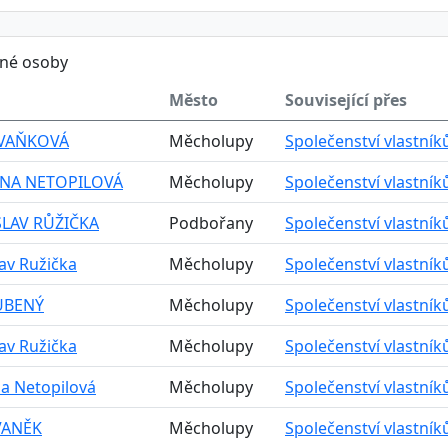
ěné osoby
Město
Související přes
 VAŇKOVÁ
Měcholupy
Společenství vlastní
NA NETOPILOVÁ
Měcholupy
Společenství vlastní
LAV RŮŽIČKA
Podbořany
Společenství vlastní
av Ružička
Měcholupy
Společenství vlastní
UBENÝ
Měcholupy
Společenství vlastní
av Ružička
Měcholupy
Společenství vlastní
a Netopilová
Měcholupy
Společenství vlastní
VANĚK
Měcholupy
Společenství vlastní