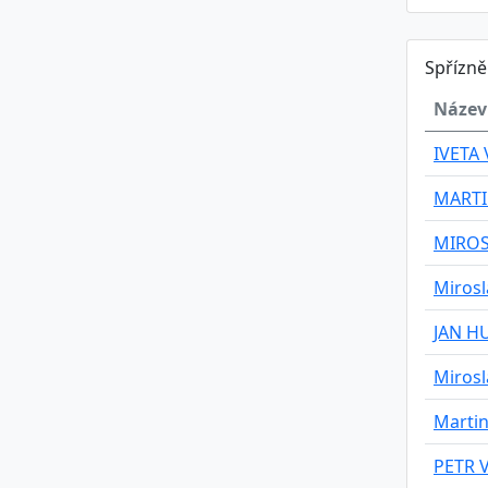
Spřízn
Název
IVETA
MARTI
MIROS
Mirosl
JAN H
Mirosl
Martin
PETR 