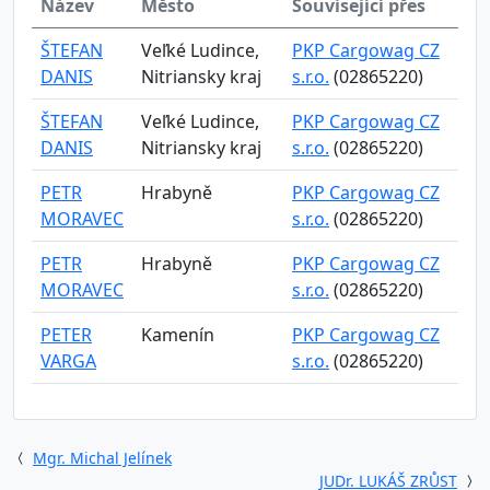
Název
Město
Související přes
ŠTEFAN
Veľké Ludince,
PKP Cargowag CZ
DANIS
Nitriansky kraj
s.r.o.
(02865220)
ŠTEFAN
Veľké Ludince,
PKP Cargowag CZ
DANIS
Nitriansky kraj
s.r.o.
(02865220)
PETR
Hrabyně
PKP Cargowag CZ
MORAVEC
s.r.o.
(02865220)
PETR
Hrabyně
PKP Cargowag CZ
MORAVEC
s.r.o.
(02865220)
PETER
Kamenín
PKP Cargowag CZ
VARGA
s.r.o.
(02865220)
Mgr. Michal Jelínek
JUDr. LUKÁŠ ZRŮST