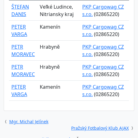
ŠTEFAN
Veľké Ludince,
PKP Cargowag CZ
DANIS
Nitriansky kraj
s.r.o.
(02865220)
PETER
Kamenín
PKP Cargowag CZ
VARGA
s.r.o.
(02865220)
PETR
Hrabyně
PKP Cargowag CZ
MORAVEC
s.r.o.
(02865220)
PETR
Hrabyně
PKP Cargowag CZ
MORAVEC
s.r.o.
(02865220)
PETER
Kamenín
PKP Cargowag CZ
VARGA
s.r.o.
(02865220)
Mgr. Michal Jelínek
Pražský Fotbalový Klub AJAX