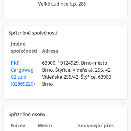
Veľké Ludince č.p. 285
Spřízněné společnosti
Jméno
společnosti
Adresa
PKP
63900, 19124929, Brno-město,
Cargowag
Brno, Štýřice, Vídeňská, 255, 42,
CZ s.r.o.
Vídeňská 255/42, Štýřice, 63900
(02865220)
Brno
Spřízněné osoby
Název
Město
Související přes