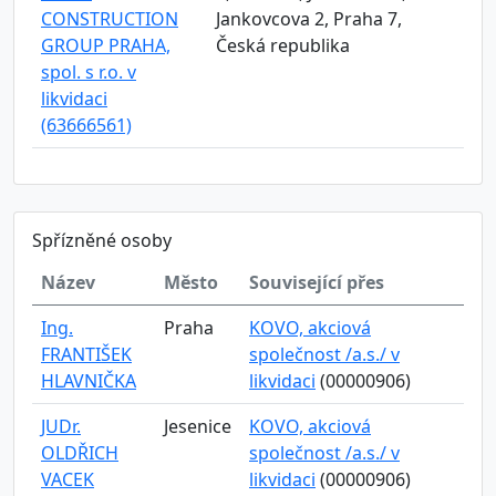
CONSTRUCTION
Jankovcova 2, Praha 7,
GROUP PRAHA,
Česká republika
spol. s r.o. v
likvidaci
(63666561)
Spřízněné osoby
Název
Město
Související přes
Ing.
Praha
KOVO, akciová
FRANTIŠEK
společnost /a.s./ v
HLAVNIČKA
likvidaci
(00000906)
JUDr.
Jesenice
KOVO, akciová
OLDŘICH
společnost /a.s./ v
VACEK
likvidaci
(00000906)