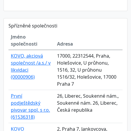
Spřízněné společnosti
Jméno
společnosti
Adresa
KOVO, akciová
17000, 22312544, Praha,
společnost /a.s./ v
Holešovice, U průhonu,
likvidaci
1516, 32, U průhonu
(00000906)
1516/32, Holešovice, 17000
Praha 7
První
26, Liberec, Soukenné nám.,
podještědský
Soukenné nám. 26, Liberec,
pivovar spol. s r.o.
Česká republika
(61536318)
KOVO
2, Praha 7, Jankovcova,