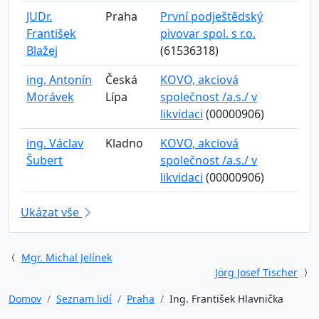
JUDr.
Praha
První podještědský
František
pivovar spol. s r.o.
Blažej
(61536318)
ing. Antonín
Česká
KOVO, akciová
Morávek
Lípa
společnost /a.s./ v
likvidaci
(00000906)
ing. Václav
Kladno
KOVO, akciová
Šubert
společnost /a.s./ v
likvidaci
(00000906)
Ukázat vše
Mgr. Michal Jelínek
Jörg Josef Tischer
Domov
Seznam lidí
Praha
Ing. František Hlavnička