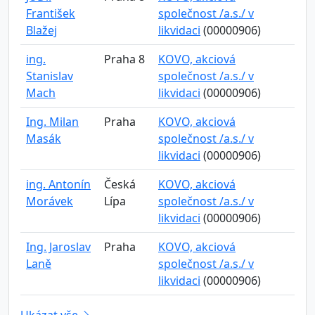
František
společnost /a.s./ v
Blažej
likvidaci
(00000906)
ing.
Praha 8
KOVO, akciová
Stanislav
společnost /a.s./ v
Mach
likvidaci
(00000906)
Ing. Milan
Praha
KOVO, akciová
Masák
společnost /a.s./ v
likvidaci
(00000906)
ing. Antonín
Česká
KOVO, akciová
Morávek
Lípa
společnost /a.s./ v
likvidaci
(00000906)
Ing. Jaroslav
Praha
KOVO, akciová
Laně
společnost /a.s./ v
likvidaci
(00000906)