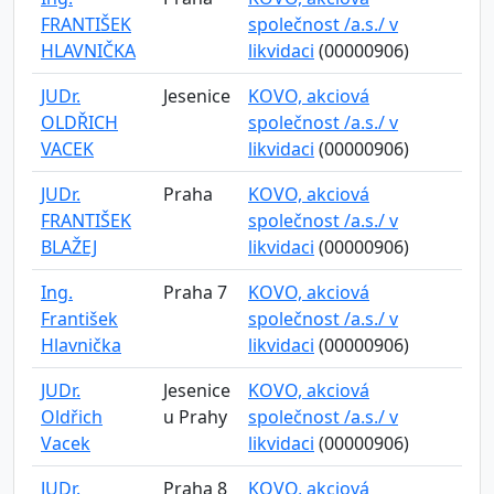
FRANTIŠEK
společnost /a.s./ v
HLAVNIČKA
likvidaci
(00000906)
JUDr.
Jesenice
KOVO, akciová
OLDŘICH
společnost /a.s./ v
VACEK
likvidaci
(00000906)
JUDr.
Praha
KOVO, akciová
FRANTIŠEK
společnost /a.s./ v
BLAŽEJ
likvidaci
(00000906)
Ing.
Praha 7
KOVO, akciová
František
společnost /a.s./ v
Hlavnička
likvidaci
(00000906)
JUDr.
Jesenice
KOVO, akciová
Oldřich
u Prahy
společnost /a.s./ v
Vacek
likvidaci
(00000906)
JUDr.
Praha 8
KOVO, akciová