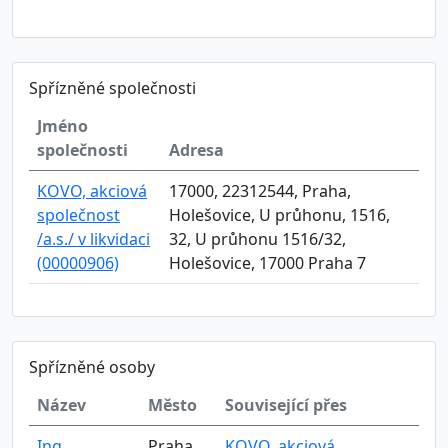
Spřízněné společnosti
Jméno
společnosti
Adresa
KOVO, akciová
17000, 22312544, Praha,
společnost
Holešovice, U průhonu, 1516,
/a.s./ v likvidaci
32, U průhonu 1516/32,
(00000906)
Holešovice, 17000 Praha 7
Spřízněné osoby
Název
Město
Související přes
Ing.
Praha
KOVO, akciová