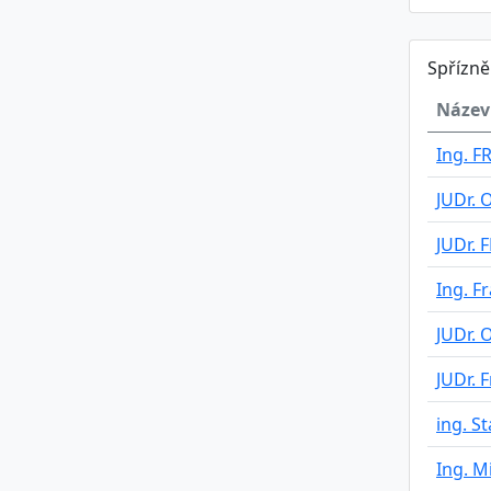
Spřízn
Název
Ing. 
JUDr.
JUDr. 
Ing. F
JUDr. 
JUDr. 
ing. S
Ing. M