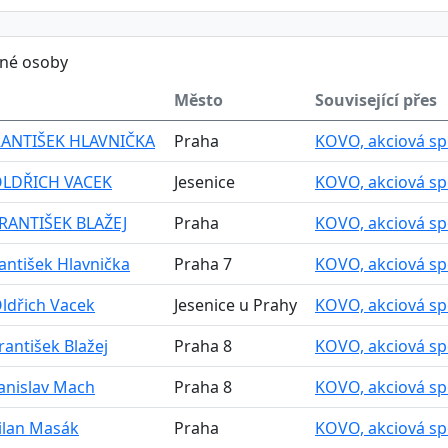
ěné osoby
Město
Související přes
FRANTIŠEK HLAVNIČKA
Praha
KOVO, akciová spol
 OLDŘICH VACEK
Jesenice
KOVO, akciová spol
FRANTIŠEK BLAŽEJ
Praha
KOVO, akciová spol
rantišek Hlavnička
Praha 7
KOVO, akciová spol
Oldřich Vacek
Jesenice u Prahy
KOVO, akciová spol
František Blažej
Praha 8
KOVO, akciová spol
tanislav Mach
Praha 8
KOVO, akciová spol
ilan Masák
Praha
KOVO, akciová spol