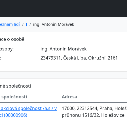
eznam lidí
I
ing. Antonín Morávek
ace o osobě
osoby:
ing. Antonín Morávek
:
23479311, Česká Lípa, Okružní, 2161
né společnosti
 společnosti
Adresa
akciová společnost /a.s./ v
17000, 22312544, Praha, Holeš
aci (00000906)
průhonu 1516/32, Holešovice,