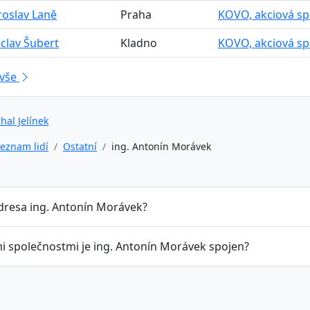
aroslav Laně
Praha
KOVO, akciová spol
áclav Šubert
Kladno
KOVO, akciová spol
 vše
hal Jelínek
eznam lidí
Ostatní
ing. Antonín Morávek
adresa ing. Antonín Morávek?
mi společnostmi je ing. Antonín Morávek spojen?