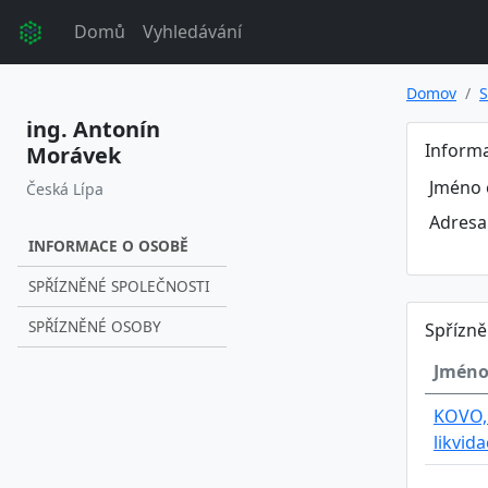
Domů
Vyhledávání
Domov
S
ing. Antonín
Inform
Morávek
Jméno 
Česká Lípa
Adresa
INFORMACE O OSOBĚ
SPŘÍZNĚNÉ SPOLEČNOSTI
SPŘÍZNĚNÉ OSOBY
Spřízně
Jméno
KOVO, 
likvid