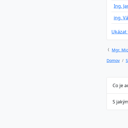
Ing. J
ing. V
Ukázat
Mgr. Mic
Domov
S
Co je 
S jaký