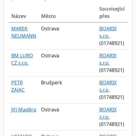
Související
Název
Město
přes
MAREK
Ostrava
BOARIX
NEUMANN
s.r.o.
(01748921)
BM LURO
Ostrava
BOARIX
CZ s.r.o.
s.r.o.
(01748921)
PETR
Brušperk
BOARIX
ZAJAC
s.r.o.
(01748921)
Jiří Maděra
Ostrava
BOARIX
s.r.o.
(01748921)