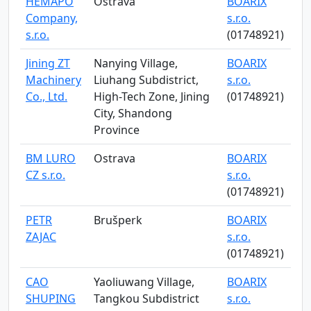
HEMAPO
Ostrava
BOARIX
Company,
s.r.o.
s.r.o.
(01748921)
Jining ZT
Nanying Village,
BOARIX
Machinery
Liuhang Subdistrict,
s.r.o.
Co., Ltd.
High-Tech Zone, Jining
(01748921)
City, Shandong
Province
BM LURO
Ostrava
BOARIX
CZ s.r.o.
s.r.o.
(01748921)
PETR
Brušperk
BOARIX
ZAJAC
s.r.o.
(01748921)
CAO
Yaoliuwang Village,
BOARIX
SHUPING
Tangkou Subdistrict
s.r.o.