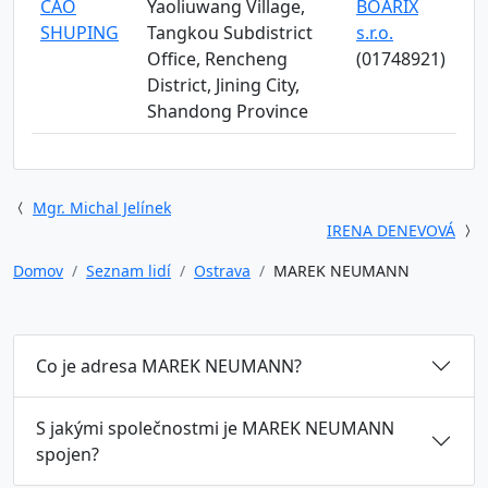
CAO
Yaoliuwang Village,
BOARIX
SHUPING
Tangkou Subdistrict
s.r.o.
Office, Rencheng
(01748921)
District, Jining City,
Shandong Province
Mgr. Michal Jelínek
IRENA DENEVOVÁ
Domov
Seznam lidí
Ostrava
MAREK NEUMANN
Co je adresa MAREK NEUMANN?
S jakými společnostmi je MAREK NEUMANN
spojen?