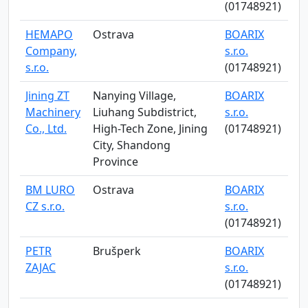
(01748921)
HEMAPO
Ostrava
BOARIX
Company,
s.r.o.
s.r.o.
(01748921)
Jining ZT
Nanying Village,
BOARIX
Machinery
Liuhang Subdistrict,
s.r.o.
Co., Ltd.
High-Tech Zone, Jining
(01748921)
City, Shandong
Province
BM LURO
Ostrava
BOARIX
CZ s.r.o.
s.r.o.
(01748921)
PETR
Brušperk
BOARIX
ZAJAC
s.r.o.
(01748921)