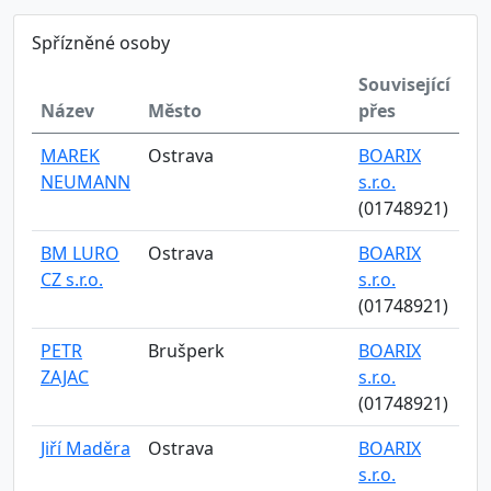
Spřízněné osoby
Související
Název
Město
přes
MAREK
Ostrava
BOARIX
NEUMANN
s.r.o.
(01748921)
BM LURO
Ostrava
BOARIX
CZ s.r.o.
s.r.o.
(01748921)
PETR
Brušperk
BOARIX
ZAJAC
s.r.o.
(01748921)
Jiří Maděra
Ostrava
BOARIX
s.r.o.