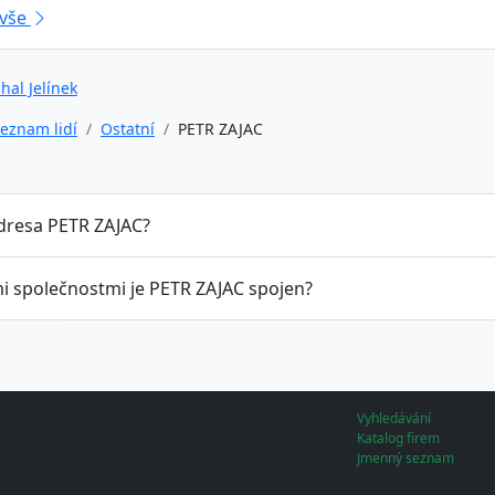
 vše
hal Jelínek
eznam lidí
Ostatní
PETR ZAJAC
adresa PETR ZAJAC?
mi společnostmi je PETR ZAJAC spojen?
Vyhledávání
Katalog firem
Jmenný seznam