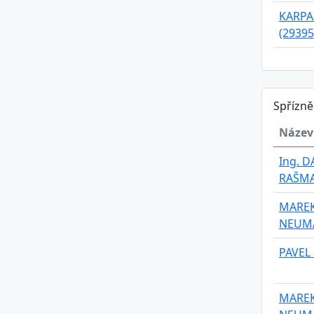
KARPAZ
(29395
Spřízn
Název
Ing. D
RAŠM
MARE
NEUM
PAVEL
MARE