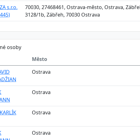
A s.r.o.
70030, 27468461, Ostrava-město, Ostrava, Zábřeh
445)
3128/1b, Zábřeh, 70030 Ostrava
ěné osoby
Město
AVID
Ostrava
ADŽIAN
K
Ostrava
ANN
 KARLÍK
Ostrava
K
Ostrava