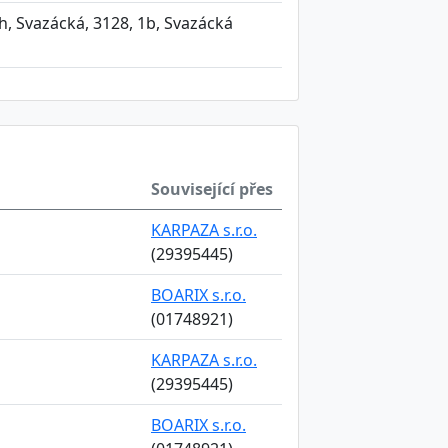
, Svazácká, 3128, 1b, Svazácká
Související přes
KARPAZA s.r.o.
(29395445)
BOARIX s.r.o.
(01748921)
KARPAZA s.r.o.
(29395445)
BOARIX s.r.o.