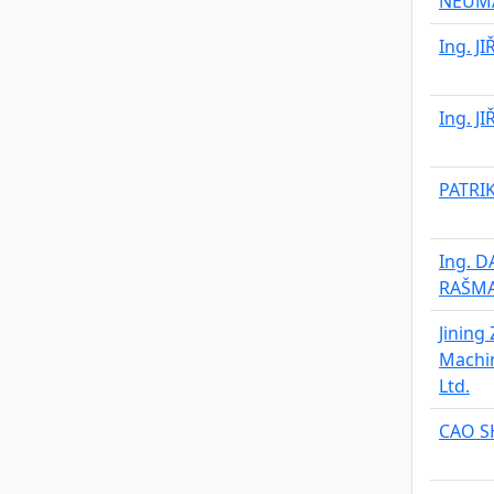
NEUM
Ing. J
Ing. J
PATRIK
Ing. D
RAŠM
Jining 
Machin
Ltd.
CAO S