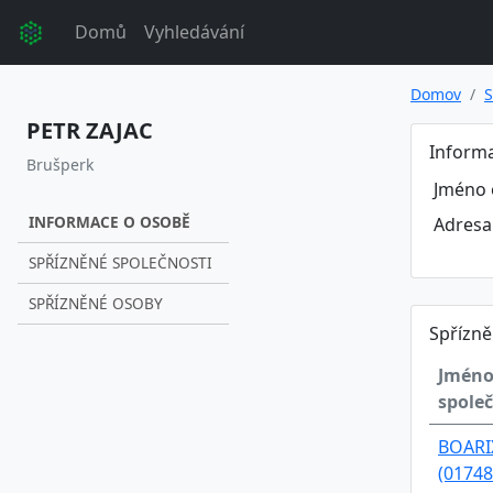
Domů
Vyhledávání
Domov
S
PETR ZAJAC
Inform
Brušperk
Jméno 
INFORMACE O OSOBĚ
Adresa
SPŘÍZNĚNÉ SPOLEČNOSTI
SPŘÍZNĚNÉ OSOBY
Spřízně
Jmén
společ
BOARIX
(01748