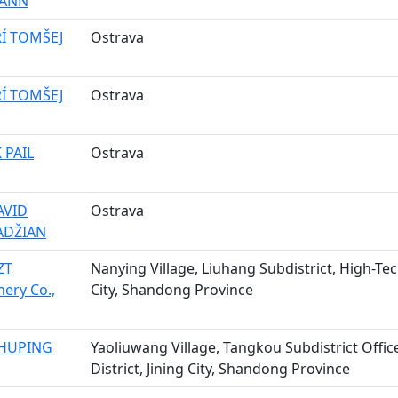
ANN
IŘÍ TOMŠEJ
Ostrava
IŘÍ TOMŠEJ
Ostrava
 PAIL
Ostrava
AVID
Ostrava
ADŽIAN
ZT
Nanying Village, Liuhang Subdistrict, High-Tec
ery Co.,
City, Shandong Province
HUPING
Yaoliuwang Village, Tangkou Subdistrict Offi
District, Jining City, Shandong Province