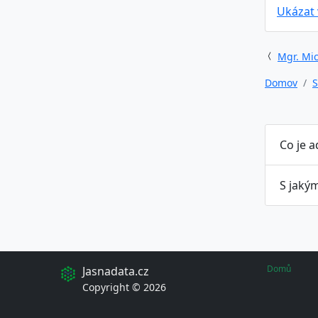
Ukázat
Mgr. Mic
Domov
S
Co je 
S jaký
Domů
Jasnadata.cz
Copyright © 2026