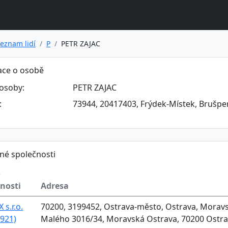
eznam lidí
P
PETR ZAJAC
ace o osobě
osoby:
PETR ZAJAC
:
73944, 20417403, Frýdek-Místek, Brušper
né společnosti
o
nosti
Adresa
 s.r.o.
70200, 3199452, Ostrava-město, Ostrava, Moravsk
921)
Malého 3016/34, Moravská Ostrava, 70200 Ostr