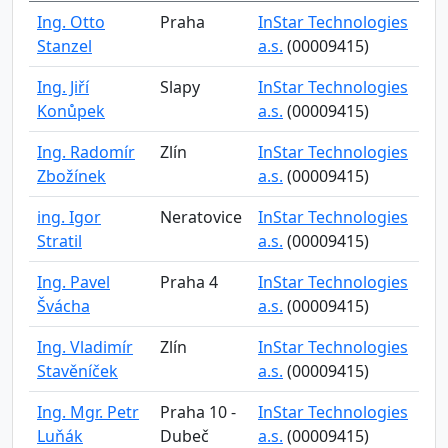
Ing. Otto
Praha
InStar Technologies
Stanzel
a.s.
(00009415)
Ing. Jiří
Slapy
InStar Technologies
Konůpek
a.s.
(00009415)
Ing. Radomír
Zlín
InStar Technologies
Zbožínek
a.s.
(00009415)
ing. Igor
Neratovice
InStar Technologies
Stratil
a.s.
(00009415)
Ing. Pavel
Praha 4
InStar Technologies
Švácha
a.s.
(00009415)
Ing. Vladimír
Zlín
InStar Technologies
Stavěníček
a.s.
(00009415)
Ing. Mgr. Petr
Praha 10 -
InStar Technologies
Luňák
Dubeč
a.s.
(00009415)