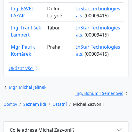
Ing. PAVEL
Dolní
InStar Technologies
LAZAR
Lutyně
a.s.
(00009415)
Ing. František
Tábor
InStar Technologies
Lambert
a.s.
(00009415)
Mgr. Patrik
Praha
InStar Technologies
Komárek
a.s.
(00009415)
Ukázat vše
Mgr. Michal Jelínek
ing. Bohumil Semenovič
Domov
Seznam lidí
Ostatní
Michal Zazvonil
Co je adresa Michal Zazvonil?