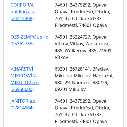
CORPORAL
74601, 24375292, Opava,
holding a.s.
Opava, Předměstí, Otická,
(24415308)
761, 37, Otická 761/37,
Předměstí, 74601 Opava
OZS-ZEMPOL s.r.o.
74901, 25224727, Opava,
(25362755)
Vítkov, Vítkov, Wolkerova,
485, Wolkerova 485, 74901
Vítkov
VINAŘSTVÍ
69201, 26728141, Břeclav,
MIKROSVÍN
Mikulov, Mikulov, Nádražní,
MIKULOV a.s.
980, 29, Nádražní 980/29,
(26950600)
69201 Mikulov
JANITOR a.s.
74601, 24375292, Opava,
(27814564)
Opava, Předměstí, Otická,
761, 37, Otická 761/37,
Předměstí, 74601 Opava