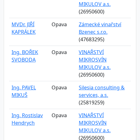
MIKULOV a.s.
(26950600)
MVDr. JIŘÍ
Opava
Zámecké vinařství
KAPRÁLEK
Bzenec s.r.o.
(47683295)
Ing. BOŘEK
Opava
VINAŘSTVÍ
SVOBODA
MIKROSVÍN
MIKULOV a.s.
(26950600)
Ing. PAVEL
Opava
Silesia consulting &
MIKUŠ
services, a.s.
(25819259)
Ing. Rostislav
Opava
VINAŘSTVÍ
Hendrych
MIKROSVÍN
MIKULOV a.s.
(26950600)