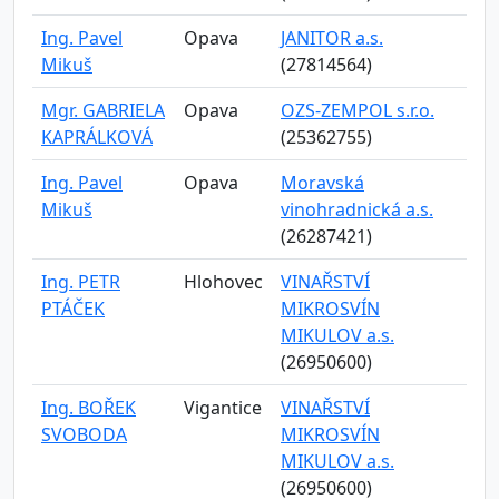
Ing. Pavel
Opava
JANITOR a.s.
Mikuš
(27814564)
Mgr. GABRIELA
Opava
OZS-ZEMPOL s.r.o.
KAPRÁLKOVÁ
(25362755)
Ing. Pavel
Opava
Moravská
Mikuš
vinohradnická a.s.
(26287421)
Ing. PETR
Hlohovec
VINAŘSTVÍ
PTÁČEK
MIKROSVÍN
MIKULOV a.s.
(26950600)
Ing. BOŘEK
Vigantice
VINAŘSTVÍ
SVOBODA
MIKROSVÍN
MIKULOV a.s.
(26950600)