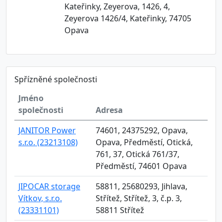
Kateřinky, Zeyerova, 1426, 4,
Zeyerova 1426/4, Kateřinky, 74705
Opava
Spřízněné společnosti
Jméno
společnosti
Adresa
JANITOR Power
74601, 24375292, Opava,
s.r.o. (23213108)
Opava, Předměstí, Otická,
761, 37, Otická 761/37,
Předměstí, 74601 Opava
JIPOCAR storage
58811, 25680293, Jihlava,
Vítkov, s.r.o.
Střítež, Střítež, 3, č.p. 3,
(23331101)
58811 Střítež