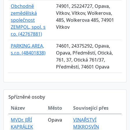
Obchodně
74901, 25224727, Opava,
zemědělská
Vítkov, Vítkov, Wolkerova,
společnost
485, Wolkerova 485, 74901
ZEMPOL, spol. s
Vítkov
r.o. (42767881)
PARKING AREA,
74601, 24375292, Opava,
s.r.o. (48401838)
Opava, Předměstí, Otická,
761, 37, Otická 761/37,
Předměstí, 74601 Opava
Spřízněné osoby
Název
Město
Související přes
MVDr. JIŘÍ
Opava
VINAŘSTVÍ
KAPRÁLEK
MIKROSVÍN