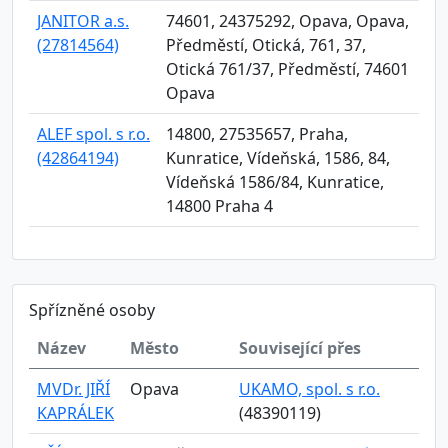
JANITOR a.s.
74601, 24375292, Opava, Opava,
(27814564)
Předměstí, Otická, 761, 37,
Otická 761/37, Předměstí, 74601
Opava
ALEF spol. s r.o.
14800, 27535657, Praha,
(42864194)
Kunratice, Vídeňská, 1586, 84,
Vídeňská 1586/84, Kunratice,
14800 Praha 4
Spřízněné osoby
Název
Město
Související přes
MVDr. JIŘÍ
Opava
UKAMO, spol. s r.o.
KAPRÁLEK
(48390119)