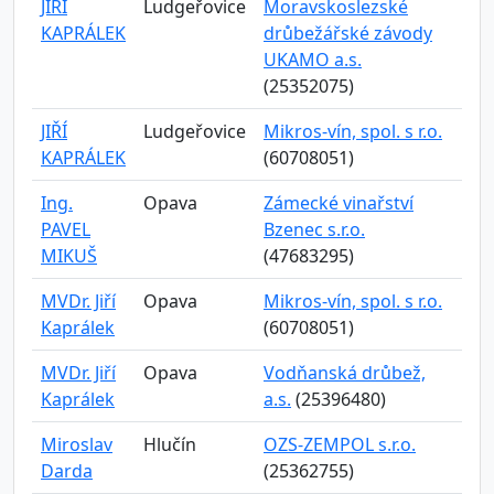
JIŘÍ
Ludgeřovice
Moravskoslezské
KAPRÁLEK
drůbežářské závody
UKAMO a.s.
(25352075)
JIŘÍ
Ludgeřovice
Mikros-vín, spol. s r.o.
KAPRÁLEK
(60708051)
Ing.
Opava
Zámecké vinařství
PAVEL
Bzenec s.r.o.
MIKUŠ
(47683295)
MVDr. Jiří
Opava
Mikros-vín, spol. s r.o.
Kaprálek
(60708051)
MVDr. Jiří
Opava
Vodňanská drůbež,
Kaprálek
a.s.
(25396480)
Miroslav
Hlučín
OZS-ZEMPOL s.r.o.
Darda
(25362755)