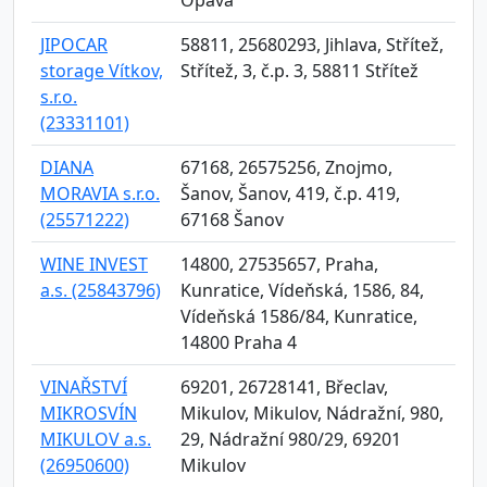
Opava
JIPOCAR
58811, 25680293, Jihlava, Střítež,
storage Vítkov,
Střítež, 3, č.p. 3, 58811 Střítež
s.r.o.
(23331101)
DIANA
67168, 26575256, Znojmo,
MORAVIA s.r.o.
Šanov, Šanov, 419, č.p. 419,
(25571222)
67168 Šanov
WINE INVEST
14800, 27535657, Praha,
a.s. (25843796)
Kunratice, Vídeňská, 1586, 84,
Vídeňská 1586/84, Kunratice,
14800 Praha 4
VINAŘSTVÍ
69201, 26728141, Břeclav,
MIKROSVÍN
Mikulov, Mikulov, Nádražní, 980,
MIKULOV a.s.
29, Nádražní 980/29, 69201
(26950600)
Mikulov