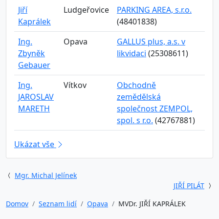
Jiří
Ludgeřovice
PARKING AREA, s.r.o.
Kaprálek
(48401838)
Ing.
Opava
GALLUS plus, a.s. v
Zbyněk
likvidaci
(25308611)
Gebauer
Ing.
Vítkov
Obchodně
JAROSLAV
zemědělská
MARETH
společnost ZEMPOL,
spol. s r.o.
(42767881)
Ukázat vše
Mgr. Michal Jelínek
JIŘÍ PILÁT
Domov
Seznam lidí
Opava
MVDr. JIŘÍ KAPRÁLEK