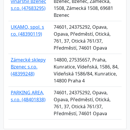
vinařství Bzenec
Bzenec, Bzenec, Zámecká,
s.r.o. (47683295)
1508, Zámecká 1508, 69681
Bzenec
UKAMO, spol. s
74601, 24375292, Opava,
r.o. (48390119)
Opava, Předměstí, Otická,
761, 37, Otická 761/37,
Předměstí, 74601 Opava
Zámecké sklepy
14800, 27535657, Praha,
Bzenec s.r.o.
Kunratice, Vídeňská, 1586, 84,
(48399248)
Vídeňská 1586/84, Kunratice,
14800 Praha 4
PARKING AREA,
74601, 24375292, Opava,
s.r.o. (48401838)
Opava, Předměstí, Otická,
761, 37, Otická 761/37,
Předměstí, 74601 Opava