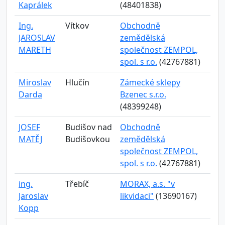
Kaprálek
(48401838)
Ing.
Vítkov
Obchodně
JAROSLAV
zemědělská
MARETH
společnost ZEMPOL,
spol. s r.o.
(42767881)
Miroslav
Hlučín
Zámecké sklepy
Darda
Bzenec s.r.o.
(48399248)
JOSEF
Budišov nad
Obchodně
MATĚJ
Budišovkou
zemědělská
společnost ZEMPOL,
spol. s r.o.
(42767881)
ing.
Třebíč
MORAX, a.s. "v
Jaroslav
likvidaci"
(13690167)
Kopp