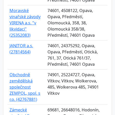
Předměstí, 74601 Opava
Moravské
74601, 4508122, Opava,
vinařské závody
Opava, Předměstí,
VIRENA a.s. "v
Olomoucká, 358, 38,
likvidaci"
Olomoucká 358/38,
(25352083)
Předměstí, 74601 Opava
JANITOR a.s.
74601, 24375292, Opava,
(27814564)
Opava, Předměstí, Otická,
761, 37, Otická 761/37,
Předměstí, 74601 Opava
Obchodně
74901, 25224727, Opava,
zemědělská
Vítkov, Vítkov, Wolkerova,
společnost
485, Wolkerova 485, 74901
ZEMPOL, spol. s
Vítkov
r.o. (42767881)
Zámecké
69681, 26648016, Hodonín,