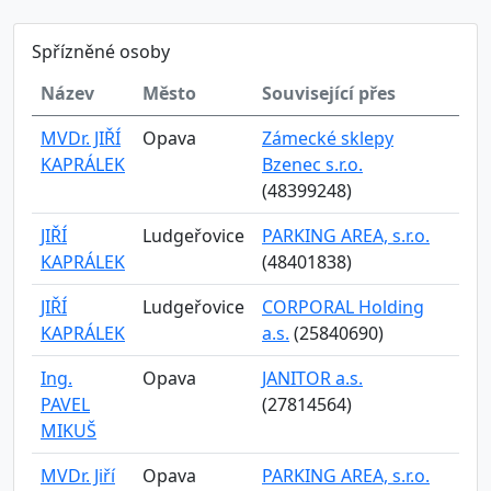
Spřízněné osoby
Název
Město
Související přes
MVDr. JIŘÍ
Opava
Zámecké sklepy
KAPRÁLEK
Bzenec s.r.o.
(48399248)
JIŘÍ
Ludgeřovice
PARKING AREA, s.r.o.
KAPRÁLEK
(48401838)
JIŘÍ
Ludgeřovice
CORPORAL Holding
KAPRÁLEK
a.s.
(25840690)
Ing.
Opava
JANITOR a.s.
PAVEL
(27814564)
MIKUŠ
MVDr. Jiří
Opava
PARKING AREA, s.r.o.