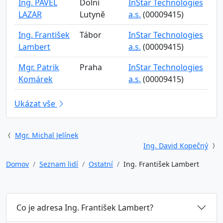
Ing. PAVEL
Dolní
InStar Technologies
LAZAR
Lutyně
a.s.
(00009415)
Ing. František
Tábor
InStar Technologies
Lambert
a.s.
(00009415)
Mgr. Patrik
Praha
InStar Technologies
Komárek
a.s.
(00009415)
Ukázat vše
Mgr. Michal Jelínek
Ing. David Kopečný
Domov
Seznam lidí
Ostatní
Ing. František Lambert
Co je adresa Ing. František Lambert?