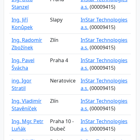
Stanzel
a.s.
(00009415)
Ing. Jiří
Slapy
InStar Technologies
Konůpek
a.s.
(00009415)
Ing. Radomír
Zlín
InStar Technologies
Zbožínek
a.s.
(00009415)
Ing. Pavel
Praha 4
InStar Technologies
Švácha
a.s.
(00009415)
ing. Igor
Neratovice
InStar Technologies
Stratil
a.s.
(00009415)
Ing. Vladimír
Zlín
InStar Technologies
Stavěníček
a.s.
(00009415)
Ing. Mgr. Petr
Praha 10 -
InStar Technologies
Luňák
Dubeč
a.s.
(00009415)