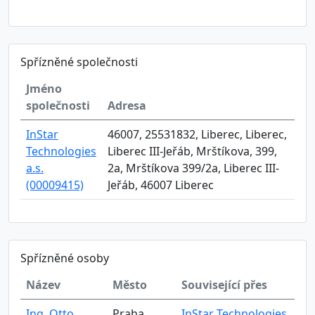
Spřízněné společnosti
Jméno
společnosti
Adresa
InStar
46007, 25531832, Liberec, Liberec,
Technologies
Liberec III-Jeřáb, Mrštíkova, 399,
a.s.
2a, Mrštíkova 399/2a, Liberec III-
(00009415)
Jeřáb, 46007 Liberec
Spřízněné osoby
Název
Město
Související přes
Ing. Otto
Praha
InStar Technologies