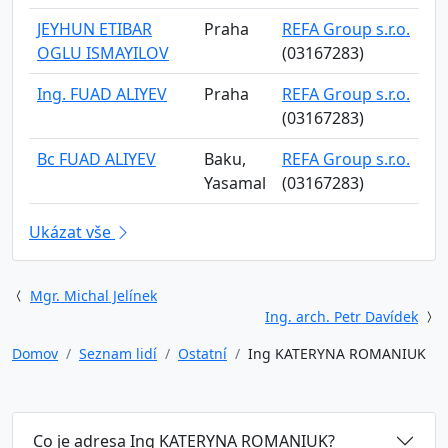
JEYHUN ETIBAR
Praha
REFA Group s.r.o.
OGLU ISMAYILOV
(03167283)
Ing. FUAD ALIYEV
Praha
REFA Group s.r.o.
(03167283)
Bc FUAD ALIYEV
Baku,
REFA Group s.r.o.
Yasamal
(03167283)
Ukázat vše
Mgr. Michal Jelínek
Ing. arch. Petr Davídek
Domov
Seznam lidí
Ostatní
Ing KATERYNA ROMANIUK
Co je adresa Ing KATERYNA ROMANIUK?