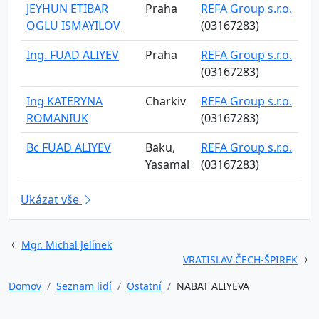
JEYHUN ETIBAR
Praha
REFA Group s.r.o.
OGLU ISMAYILOV
(03167283)
Ing. FUAD ALIYEV
Praha
REFA Group s.r.o.
(03167283)
Ing KATERYNA
Charkiv
REFA Group s.r.o.
ROMANIUK
(03167283)
Bc FUAD ALIYEV
Baku,
REFA Group s.r.o.
Yasamal
(03167283)
Ukázat vše
Mgr. Michal Jelínek
VRATISLAV ČECH-ŠPIREK
Domov
Seznam lidí
Ostatní
NABAT ALIYEVA