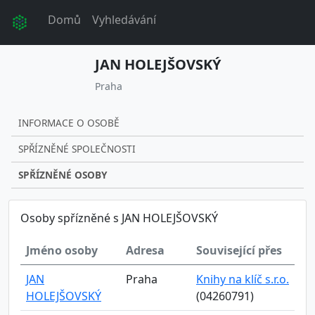
Domů
Vyhledávání
JAN HOLEJŠOVSKÝ
Praha
INFORMACE O OSOBĚ
SPŘÍZNĚNÉ SPOLEČNOSTI
SPŘÍZNĚNÉ OSOBY
Osoby spřízněné s JAN HOLEJŠOVSKÝ
Jméno osoby
Adresa
Související přes
JAN
Praha
Knihy na klíč s.r.o.
HOLEJŠOVSKÝ
(04260791)