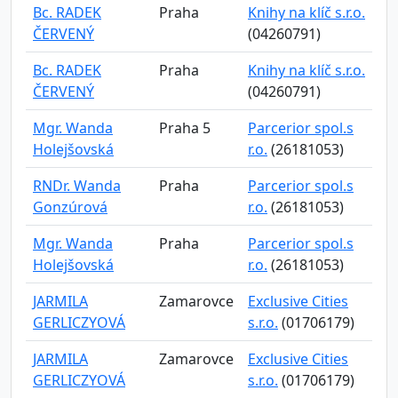
Bc. RADEK
Praha
Knihy na klíč s.r.o.
ČERVENÝ
(04260791)
Bc. RADEK
Praha
Knihy na klíč s.r.o.
ČERVENÝ
(04260791)
Mgr. Wanda
Praha 5
Parcerior spol.s
Holejšovská
r.o.
(26181053)
RNDr. Wanda
Praha
Parcerior spol.s
Gonzúrová
r.o.
(26181053)
Mgr. Wanda
Praha
Parcerior spol.s
Holejšovská
r.o.
(26181053)
JARMILA
Zamarovce
Exclusive Cities
GERLICZYOVÁ
s.r.o.
(01706179)
JARMILA
Zamarovce
Exclusive Cities
GERLICZYOVÁ
s.r.o.
(01706179)