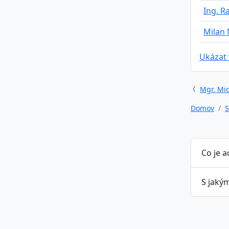
Ing. R
Milan
Ukázat
Mgr. Mic
Domov
S
Co je 
S jaký