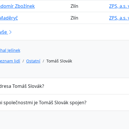
adomír Zbožínek
Zlín
ZPS, a.s. 
 Maděryč
Zlín
ZPS, a.s. 
 vše
hal Jelínek
eznam lidí
Ostatní
Tomáš Slovák
adresa Tomáš Slovák?
mi společnostmi je Tomáš Slovák spojen?