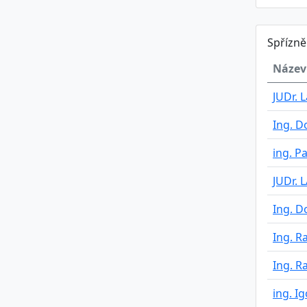
Spřízn
Název
JUDr. 
Ing. 
ing. P
JUDr.
Ing. 
Ing. R
Ing. R
ing. Ig