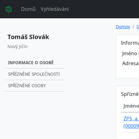
Domů
Vyhledávání
Domov
S
Tomáš Slovák
Inform
Nový Jičín
Jméno 
INFORMACE O OSOBĚ
Adresa
SPŘÍZNĚNÉ SPOLEČNOSTI
SPŘÍZNĚNÉ OSOBY
Spřízně
Jméno
ZPS, a.
(00009