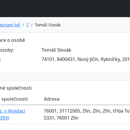
eznam lidí
T
Tomáš Slovák
ace o osobě
osoby:
Tomáš Slovák
:
74101, 8400431, Nový Jičín, Rybníčky, 20
né společnosti
 společnosti
Adresa
s. v likvidaci
76001, 31112005, Zlín, Zlín, Zlín, třída 
393)
5331, 76001 Zlín