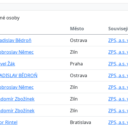
ěné osoby
Město
Souvisejí
Ladislav Bědroň
Ostrava
ZPS, a.s. 
Dobroslav Němec
Zlín
ZPS, a.s. 
avel Žák
Praha
ZPS, a.s. 
 LADISLAV BĚDROŇ
Ostrava
ZPS, a.s. 
Dobroslav Němec
Zlín
ZPS, a.s. 
adomír Zbožínek
Zlín
ZPS, a.s. 
adomír Zbožínek
Zlín
ZPS, a.s. 
or Rintel
Bratislava
ZPS, a.s. 