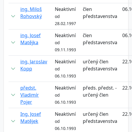
ing. Miloš
Neaktivní
člen
06.1
Rohovský
představenstva
od
28.02.1997
ing. Josef
Neaktivní
člen
06.1
Matějka
představenstva
od
09.11.1993
ing. Jaroslav
Neaktivní
určený člen
22.1
Kopp
představenstva
od
06.10.1993
předst.
Neaktivní
předs. předst. -
22.1
Vladimír
určený člen
od
Pojer
06.10.1993
Ing. Josef
Neaktivní
určený člen
22.1
Matějek
představenstva
od
06.10.1993