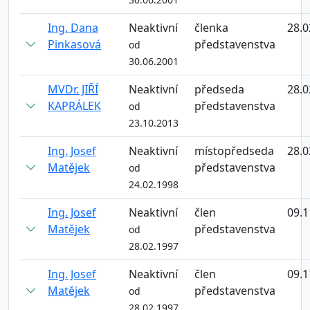
Ing. Dana
Neaktivní
členka
28.0
Pinkasová
představenstva
od
30.06.2001
MVDr. JIŘÍ
Neaktivní
předseda
28.0
KAPRÁLEK
představenstva
od
23.10.2013
Ing. Josef
Neaktivní
místopředseda
28.0
Matějek
představenstva
od
24.02.1998
Ing. Josef
Neaktivní
člen
09.1
Matějek
představenstva
od
28.02.1997
Ing. Josef
Neaktivní
člen
09.1
Matějek
představenstva
od
28.02.1997