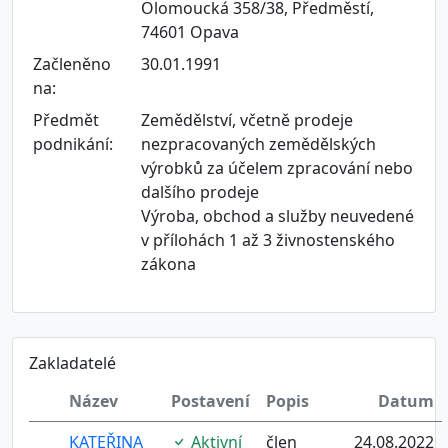
Olomoucká 358/38, Předměstí,
74601 Opava
Začleněno
30.01.1991
na:
Předmět
Zemědělství, včetně prodeje
podnikání:
nezpracovaných zemědělských
výrobků za účelem zpracování nebo
dalšího prodeje
Výroba, obchod a služby neuvedené
v přílohách 1 až 3 živnostenského
zákona
Zakladatelé
Název
Postavení
Popis
Datum
KATEŘINA
Aktivní
člen
24.08.2022