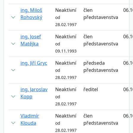
ing. Miloš
Neaktivní
člen
06.1
Rohovský
představenstva
od
28.02.1997
ing. Josef
Neaktivní
člen
06.1
Matějka
představenstva
od
09.11.1993
ing. Jiří Gryc
Neaktivní
předseda
06.1
představenstva
od
28.02.1997
ing. Jaroslav
Neaktivní
ředitel
06.1
Kopp
od
28.02.1997
Vladimír
Neaktivní
člen
06.1
Klouda
představenstva
od
28.02.1997