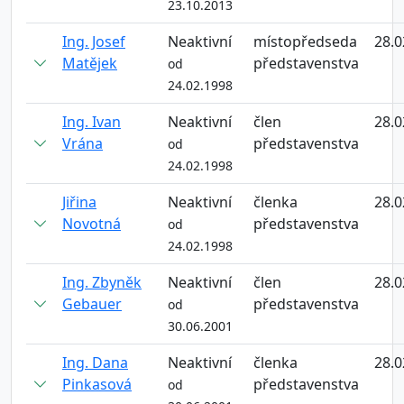
23.10.2013
Ing. Josef
Neaktivní
místopředseda
28.0
Matějek
představenstva
od
24.02.1998
Ing. Ivan
Neaktivní
člen
28.0
Vrána
představenstva
od
24.02.1998
Jiřina
Neaktivní
členka
28.0
Novotná
představenstva
od
24.02.1998
Ing. Zbyněk
Neaktivní
člen
28.0
Gebauer
představenstva
od
30.06.2001
Ing. Dana
Neaktivní
členka
28.0
Pinkasová
představenstva
od