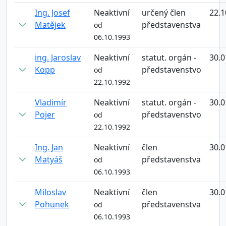
Ing. Josef
Neaktivní
určený člen
22.1
Matějek
představenstva
od
06.10.1993
ing. Jaroslav
Neaktivní
statut. orgán -
30.0
Kopp
představenstvo
od
22.10.1992
Vladimír
Neaktivní
statut. orgán -
30.0
Pojer
představenstvo
od
22.10.1992
Ing. Jan
Neaktivní
člen
30.0
Matyáš
představenstva
od
06.10.1993
Miloslav
Neaktivní
člen
30.0
Pohunek
představenstva
od
06.10.1993