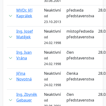
30.06.2001
MVDr. Jiří
Neaktivní
předseda
28.0
Kaprálek
představenstva
od
23.10.2013
Ing. Josef
Neaktivní
místopředseda
28.0
Matějek
představenstva
od
24.02.1998
Ing. Ivan
Neaktivní
člen
28.0
Vrána
představenstva
od
24.02.1998
Jiřina
Neaktivní
členka
28.0
Novotná
představenstva
od
24.02.1998
Ing. Zbyněk
Neaktivní
člen
28.0
Gebauer
představenstva
od
30.06.2001