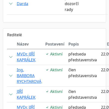
Darda
dozorčí
rady
Reditelé
Název
Postavení
Popis
MVDr. JIŘÍ
Aktivní
předseda
22.0
KAPRÁLEK
představenstva
Ing.
Aktivní
člen
22.0
BARBORA
představenstva
RYCHTAROVÁ
JIŘÍ
Aktivní
člen
22.0
KAPRÁLEK
představenstva
MVDr. JIŘÍ
Aktivní
předseda
22.0