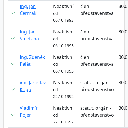
Ing. Jan
Neaktivní
člen
30.0
Čermák
představenstva
od
06.10.1993
Ing. Jan
Neaktivní
člen
30.0
Smetana
představenstva
od
06.10.1993
Ing. Zdeněk
Neaktivní
člen
30.0
Palát
představenstva
od
06.10.1993
ing. Jaroslav
Neaktivní
statut. orgán -
30.0
Kopp
představenstvo
od
22.10.1992
Vladimír
Neaktivní
statut. orgán -
30.0
Pojer
představenstvo
od
22.10.1992