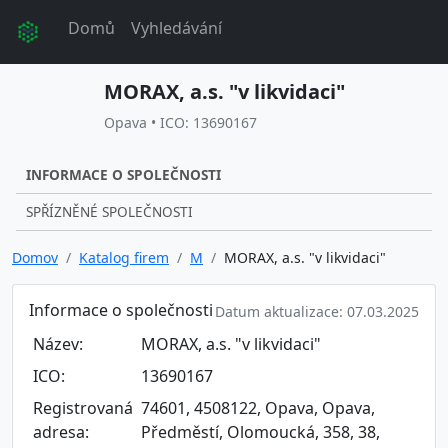
Domů
Vyhledávání
MORAX, a.s. "v likvidaci"
Opava • ICO: 13690167
INFORMACE O SPOLEČNOSTI
SPŘÍZNĚNÉ SPOLEČNOSTI
Domov
Katalog firem
M
MORAX, a.s. "v likvidaci"
Informace o společnosti
Datum aktualizace: 07.03.2025
Název:
MORAX, a.s. "v likvidaci"
ICO:
13690167
Registrovaná
74601, 4508122, Opava, Opava,
adresa:
Předměstí, Olomoucká, 358, 38,