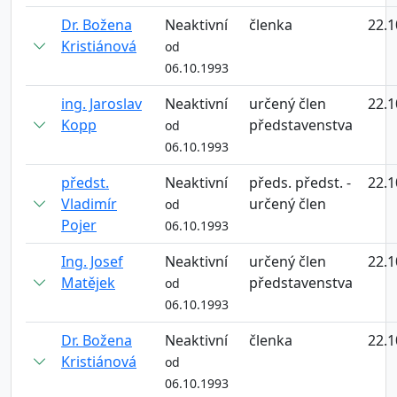
Dr. Božena
Neaktivní
členka
22.1
Kristiánová
od
06.10.1993
ing. Jaroslav
Neaktivní
určený člen
22.1
Kopp
představenstva
od
06.10.1993
předst.
Neaktivní
předs. předst. -
22.1
Vladimír
určený člen
od
Pojer
06.10.1993
Ing. Josef
Neaktivní
určený člen
22.1
Matějek
představenstva
od
06.10.1993
Dr. Božena
Neaktivní
členka
22.1
Kristiánová
od
06.10.1993