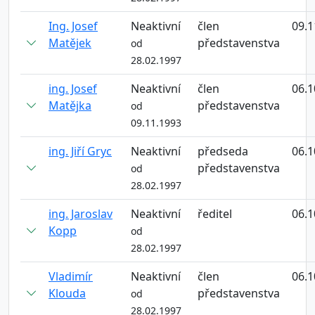
Ing. Josef
Neaktivní
člen
09.1
Matějek
představenstva
od
28.02.1997
ing. Josef
Neaktivní
člen
06.1
Matějka
představenstva
od
09.11.1993
ing. Jiří Gryc
Neaktivní
předseda
06.1
představenstva
od
28.02.1997
ing. Jaroslav
Neaktivní
ředitel
06.1
Kopp
od
28.02.1997
Vladimír
Neaktivní
člen
06.1
Klouda
představenstva
od
28.02.1997