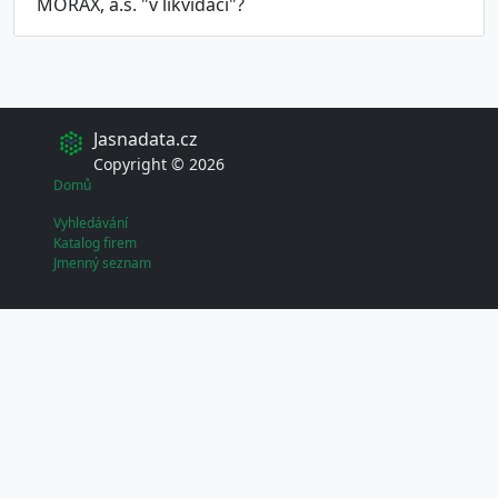
MORAX, a.s. "v likvidaci"?
Jasnadata.cz
Copyright © 2026
Domů
Vyhledávání
Katalog firem
Jmenný seznam