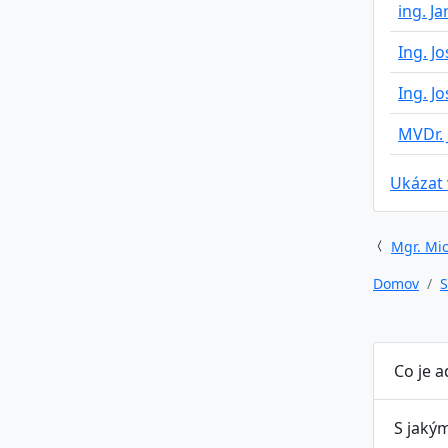
ing. J
Ing. J
Ing. J
MVDr. 
Ukázat
Mgr. Mic
Domov
S
Co je 
S jaký