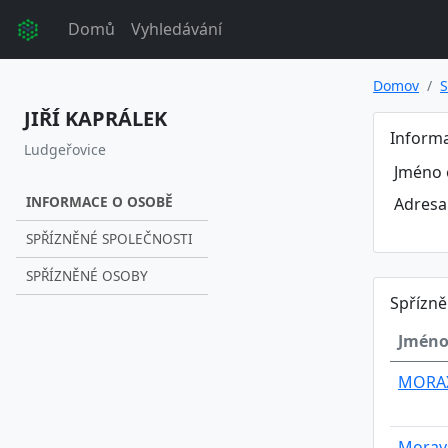
Domů
Vyhledávání
Domov
S
JIŘÍ KAPRÁLEK
Inform
Ludgeřovice
Jméno 
INFORMACE O OSOBĚ
Adresa
SPŘÍZNĚNÉ SPOLEČNOSTI
SPŘÍZNĚNÉ OSOBY
Spřízně
Jméno
MORAX,
Morav