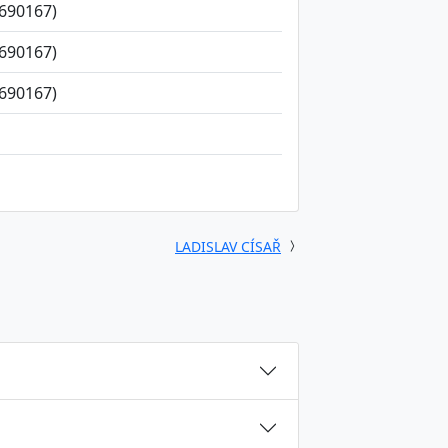
690167)
690167)
690167)
LADISLAV CÍSAŘ