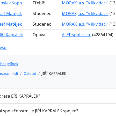
aroslav Kopp
Třebíč
MORAX, a.s. "v likvidaci"
(13
osef Matějek
Studenec
MORAX, a.s. "v likvidaci"
(13
osef Matějek
Studenec
MORAX, a.s. "v likvidaci"
(13
Jiří Kaprálek
Opava
ALEF spol. s r.o.
(42864194)
 vše
hal Jelínek
eznam lidí
Ostatní
JIŘÍ KAPRÁLEK
adresa JIŘÍ KAPRÁLEK?
mi společnostmi je JIŘÍ KAPRÁLEK spojen?