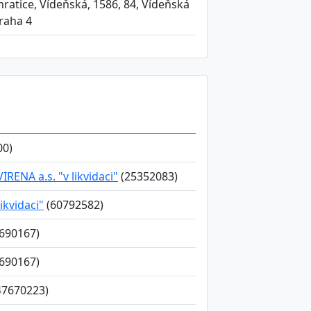
ratice, Vídeňská, 1586, 84, Vídeňská
raha 4
00)
RENA a.s. "v likvidaci"
(25352083)
kvidaci"
(60792582)
690167)
690167)
47670223)