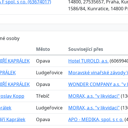
 F spol. s r.o. (63674017)
14800, 27535657, Praha, Kun
1586/84, Kunratice, 14800 P
ěné osoby
Město
Související přes
JIŘÍ KAPRÁLEK
Opava
Hotel TUROLD, a.s.
(606994
APRÁLEK
Ludgeřovice
Moravské vinařské závody VI
JIŘÍ KAPRÁLEK
Opava
WONDER COMPANY a.s. "v li
aroslav Kopp
Třebíč
MORAX, a.s. "v likvidaci"
(13
prálek
Ludgeřovice
MORAX, a.s. "v likvidaci"
(13
Jiří Kaprálek
Opava
APO - MEDIKA, spol. s r. o.
(