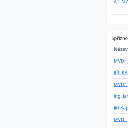
A T N A
Spřízn
Název
MVDr. 
JIŘÍ K
MVDr. 
ing. J
Jiří Ka
MVDr. 