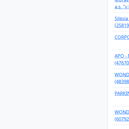
a.s. "v
Silesia
(25819
CORPOR
APO - 
(47670
WONDER,
(48398
PARKIN
WONDER
(60792