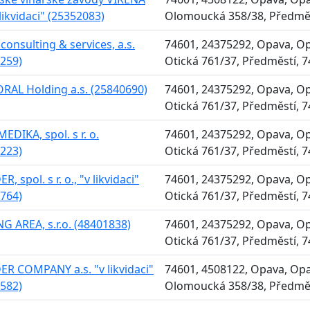
 likvidaci" (25352083)
Olomoucká 358/38, Předměs
 consulting & services, a.s.
74601, 24375292, Opava, Opa
259)
Otická 761/37, Předměstí, 
AL Holding a.s. (25840690)
74601, 24375292, Opava, Opa
Otická 761/37, Předměstí, 
MEDIKA, spol. s r. o.
74601, 24375292, Opava, Opa
223)
Otická 761/37, Předměstí, 
 spol. s r. o., "v likvidaci"
74601, 24375292, Opava, Opa
764)
Otická 761/37, Předměstí, 
G AREA, s.r.o. (48401838)
74601, 24375292, Opava, Opa
Otická 761/37, Předměstí, 
 COMPANY a.s. "v likvidaci"
74601, 4508122, Opava, Opa
582)
Olomoucká 358/38, Předměs