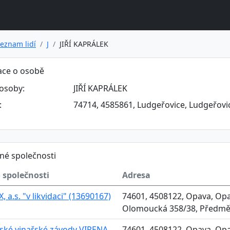
eznam lidí
J
JIŘÍ KAPRÁLEK
ace o osobě
osoby:
JIŘÍ KAPRÁLEK
:
74714, 4585861, Ludgeřovice, Ludgeřovic
né společnosti
 společnosti
Adresa
 a.s. "v likvidaci" (13690167)
74601, 4508122, Opava, Opa
Olomoucká 358/38, Předměs
ské vinařské závody VIRENA
74601, 4508122, Opava, Opa