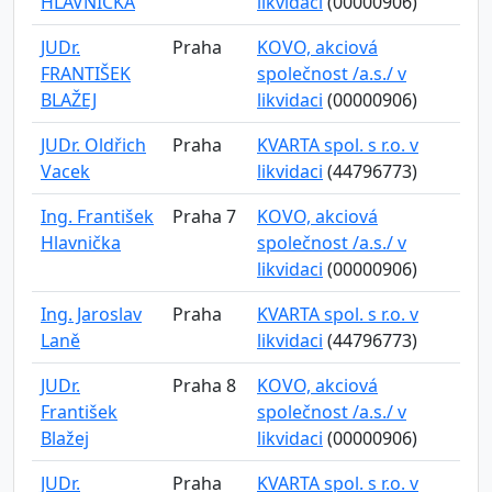
HLAVNIČKA
likvidaci
(00000906)
JUDr.
Praha
KOVO, akciová
FRANTIŠEK
společnost /a.s./ v
BLAŽEJ
likvidaci
(00000906)
JUDr. Oldřich
Praha
KVARTA spol. s r.o. v
Vacek
likvidaci
(44796773)
Ing. František
Praha 7
KOVO, akciová
Hlavnička
společnost /a.s./ v
likvidaci
(00000906)
Ing. Jaroslav
Praha
KVARTA spol. s r.o. v
Laně
likvidaci
(44796773)
JUDr.
Praha 8
KOVO, akciová
František
společnost /a.s./ v
Blažej
likvidaci
(00000906)
JUDr.
Praha
KVARTA spol. s r.o. v