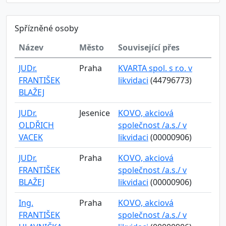
Spřízněné osoby
Název
Město
Související přes
JUDr.
Praha
KVARTA spol. s r.o. v
FRANTIŠEK
likvidaci
(44796773)
BLAŽEJ
JUDr.
Jesenice
KOVO, akciová
OLDŘICH
společnost /a.s./ v
VACEK
likvidaci
(00000906)
JUDr.
Praha
KOVO, akciová
FRANTIŠEK
společnost /a.s./ v
BLAŽEJ
likvidaci
(00000906)
Ing.
Praha
KOVO, akciová
FRANTIŠEK
společnost /a.s./ v