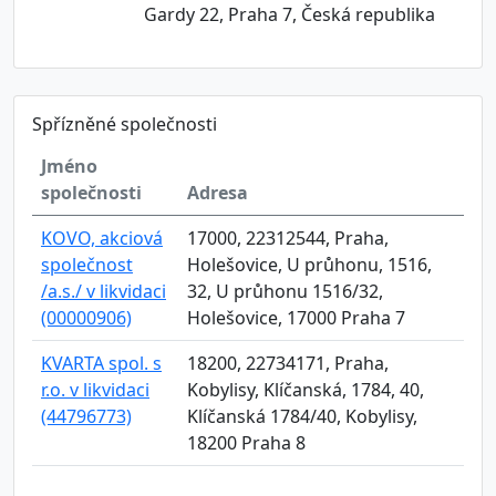
Gardy 22, Praha 7, Česká republika
Spřízněné společnosti
Jméno
společnosti
Adresa
KOVO, akciová
17000, 22312544, Praha,
společnost
Holešovice, U průhonu, 1516,
/a.s./ v likvidaci
32, U průhonu 1516/32,
(00000906)
Holešovice, 17000 Praha 7
KVARTA spol. s
18200, 22734171, Praha,
r.o. v likvidaci
Kobylisy, Klíčanská, 1784, 40,
(44796773)
Klíčanská 1784/40, Kobylisy,
18200 Praha 8