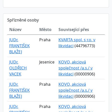
Spřízněné osoby
Název
Město
Související přes
JUDr.
Praha
KVARTA spol. s r.o. v
FRANTIŠEK
likvidaci
(44796773)
BLAŽEJ
JUDr.
Jesenice
KOVO, akciová
OLDŘICH
společnost /a.s./ v
VACEK
likvidaci
(00000906)
JUDr.
Praha
KOVO, akciová
FRANTIŠEK
společnost /a.s./ v
BLAŽEJ
likvidaci
(00000906)
JUDr.
Praha
KOVO, akciová