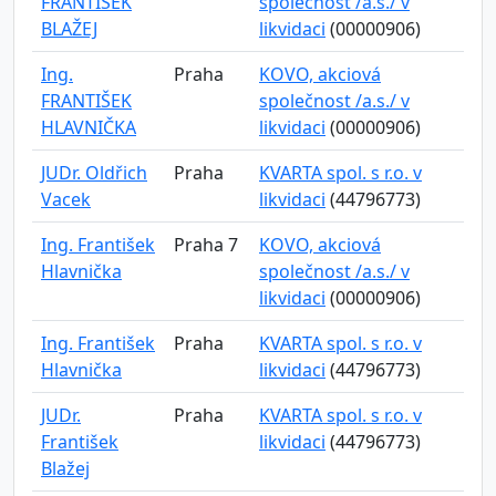
FRANTIŠEK
společnost /a.s./ v
BLAŽEJ
likvidaci
(00000906)
Ing.
Praha
KOVO, akciová
FRANTIŠEK
společnost /a.s./ v
HLAVNIČKA
likvidaci
(00000906)
JUDr. Oldřich
Praha
KVARTA spol. s r.o. v
Vacek
likvidaci
(44796773)
Ing. František
Praha 7
KOVO, akciová
Hlavnička
společnost /a.s./ v
likvidaci
(00000906)
Ing. František
Praha
KVARTA spol. s r.o. v
Hlavnička
likvidaci
(44796773)
JUDr.
Praha
KVARTA spol. s r.o. v
František
likvidaci
(44796773)
Blažej