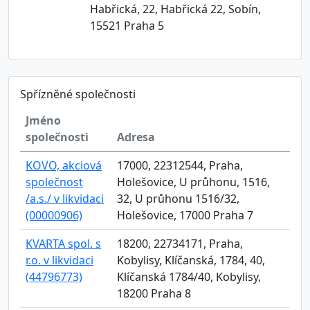
Habřická, 22, Habřická 22, Sobín,
15521 Praha 5
Spřízněné společnosti
Jméno
společnosti
Adresa
KOVO, akciová
17000, 22312544, Praha,
společnost
Holešovice, U průhonu, 1516,
/a.s./ v likvidaci
32, U průhonu 1516/32,
(00000906)
Holešovice, 17000 Praha 7
KVARTA spol. s
18200, 22734171, Praha,
r.o. v likvidaci
Kobylisy, Klíčanská, 1784, 40,
(44796773)
Klíčanská 1784/40, Kobylisy,
18200 Praha 8