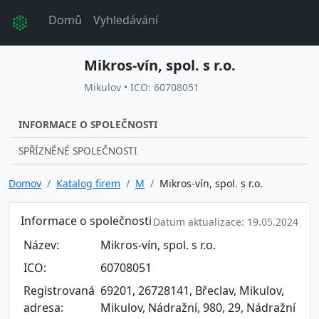
Domů
Vyhledávání
Mikros-vín, spol. s r.o.
Mikulov • ICO: 60708051
INFORMACE O SPOLEČNOSTI
SPŘÍZNĚNÉ SPOLEČNOSTI
Domov
Katalog firem
M
Mikros-vín, spol. s r.o.
Informace o společnosti
Datum aktualizace: 19.05.2024
Název:
Mikros-vín, spol. s r.o.
ICO:
60708051
Registrovaná
69201, 26728141, Břeclav, Mikulov,
adresa:
Mikulov, Nádražní, 980, 29, Nádražní