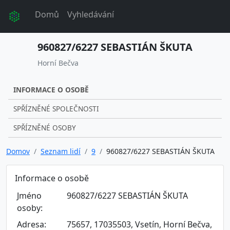
Domů
Vyhledávání
960827/6227 SEBASTIÁN ŠKUTA
Horní Bečva
INFORMACE O OSOBĚ
SPŘÍZNĚNÉ SPOLEČNOSTI
SPŘÍZNĚNÉ OSOBY
Domov
Seznam lidí
9
960827/6227 SEBASTIÁN ŠKUTA
Informace o osobě
Jméno
960827/6227 SEBASTIÁN ŠKUTA
osoby:
Adresa:
75657, 17035503, Vsetín, Horní Bečva,