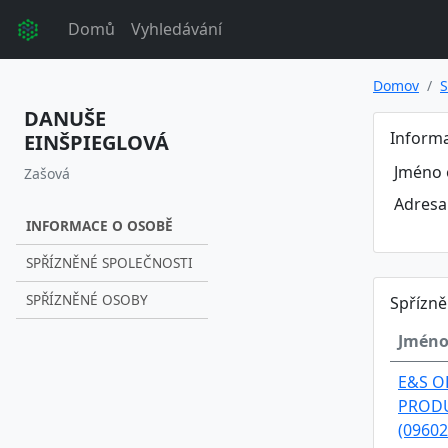
Domů
Vyhledávání
Domov
S
DANUŠE
Inform
EINŠPIEGLOVÁ
Jméno 
Zašová
Adresa
INFORMACE O OSOBĚ
SPŘÍZNĚNÉ SPOLEČNOSTI
SPŘÍZNĚNÉ OSOBY
Spřízně
Jméno
E&S O
PRODUC
(09602