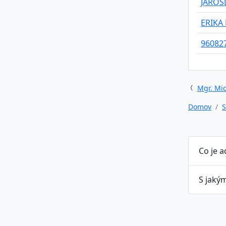
JAROS
ERIKA
96082
Mgr. Mic
Domov
S
Co je 
S jaký