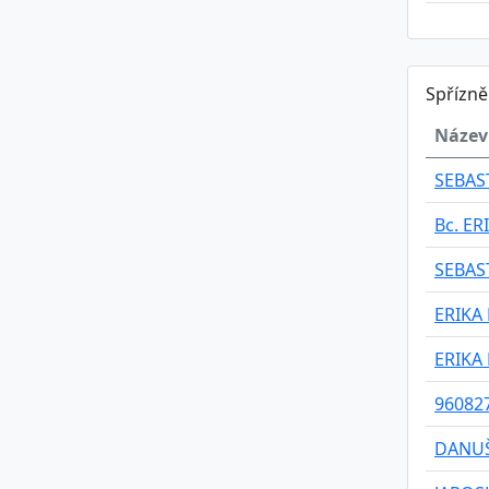
Spřízn
Název
SEBAS
Bc. E
SEBAS
ERIKA
ERIKA
96082
DANUŠ