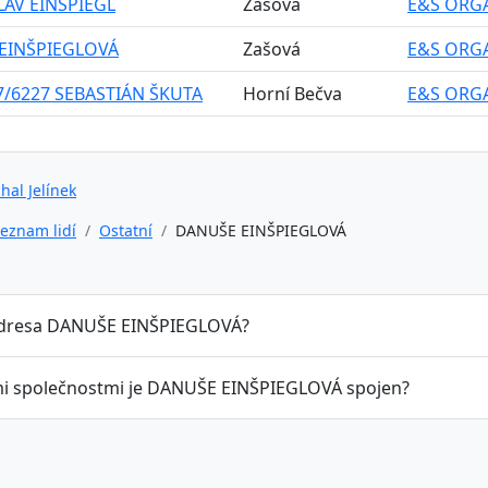
LAV EINŠPIEGL
Zašová
E&S ORGA
 EINŠPIEGLOVÁ
Zašová
E&S ORGA
7/6227 SEBASTIÁN ŠKUTA
Horní Bečva
E&S ORGA
hal Jelínek
eznam lidí
Ostatní
DANUŠE EINŠPIEGLOVÁ
adresa DANUŠE EINŠPIEGLOVÁ?
mi společnostmi je DANUŠE EINŠPIEGLOVÁ spojen?