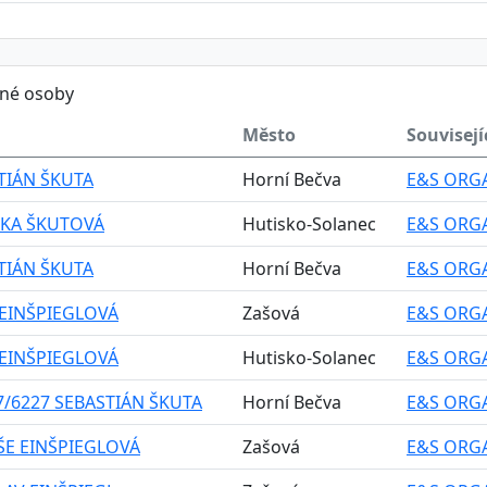
ěné osoby
Město
Souvisejí
TIÁN ŠKUTA
Horní Bečva
E&S ORGA
RIKA ŠKUTOVÁ
Hutisko-Solanec
E&S ORGA
TIÁN ŠKUTA
Horní Bečva
E&S ORGA
 EINŠPIEGLOVÁ
Zašová
E&S ORGA
 EINŠPIEGLOVÁ
Hutisko-Solanec
E&S ORGA
7/6227 SEBASTIÁN ŠKUTA
Horní Bečva
E&S ORGA
E EINŠPIEGLOVÁ
Zašová
E&S ORGA