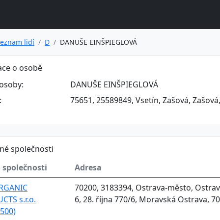
eznam lidí
D
DANUŠE EINŠPIEGLOVÁ
ace o osobě
osoby:
DANUŠE EINŠPIEGLOVÁ
:
75651, 25589849, Vsetín, Zašová, Zašová,
né společnosti
 společnosti
Adresa
RGANIC
70200, 3183394, Ostrava-město, Ostrava
TS s.r.o.
6, 28. října 770/6, Moravská Ostrava, 7
500)