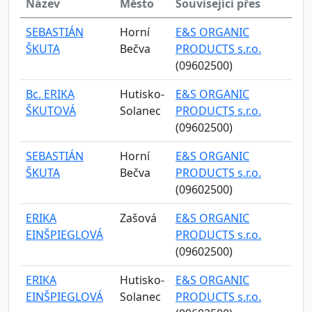
Název
Město
Související přes
SEBASTIÁN
Horní
E&S ORGANIC
ŠKUTA
Bečva
PRODUCTS s.r.o.
(09602500)
Bc. ERIKA
Hutisko-
E&S ORGANIC
ŠKUTOVÁ
Solanec
PRODUCTS s.r.o.
(09602500)
SEBASTIÁN
Horní
E&S ORGANIC
ŠKUTA
Bečva
PRODUCTS s.r.o.
(09602500)
ERIKA
Zašová
E&S ORGANIC
EINŠPIEGLOVÁ
PRODUCTS s.r.o.
(09602500)
ERIKA
Hutisko-
E&S ORGANIC
EINŠPIEGLOVÁ
Solanec
PRODUCTS s.r.o.