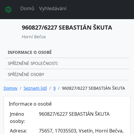
Domů
Vyhledávání
960827/6227 SEBASTIÁN ŠKUTA
Horní Bečva
INFORMACE O OSOBĚ
SPŘÍZNĚNÉ SPOLEČNOSTI
SPŘÍZNĚNÉ OSOBY
Domov
Seznam lidí
9
960827/6227 SEBASTIÁN ŠKUTA
Informace o osobě
Jméno
960827/6227 SEBASTIÁN ŠKUTA
osoby:
Adresa:
75657, 17035503, Vsetín, Horní Bečva,