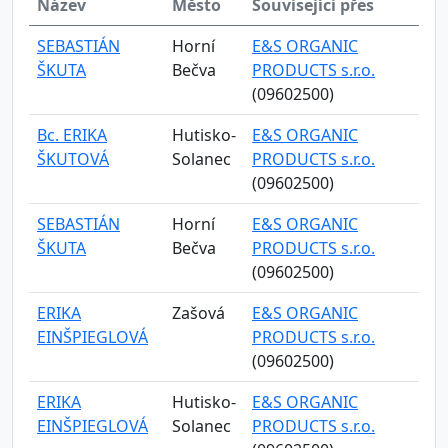
Název
Město
Související přes
SEBASTIÁN
Horní
E&S ORGANIC
ŠKUTA
Bečva
PRODUCTS s.r.o.
(09602500)
Bc. ERIKA
Hutisko-
E&S ORGANIC
ŠKUTOVÁ
Solanec
PRODUCTS s.r.o.
(09602500)
SEBASTIÁN
Horní
E&S ORGANIC
ŠKUTA
Bečva
PRODUCTS s.r.o.
(09602500)
ERIKA
Zašová
E&S ORGANIC
EINŠPIEGLOVÁ
PRODUCTS s.r.o.
(09602500)
ERIKA
Hutisko-
E&S ORGANIC
EINŠPIEGLOVÁ
Solanec
PRODUCTS s.r.o.