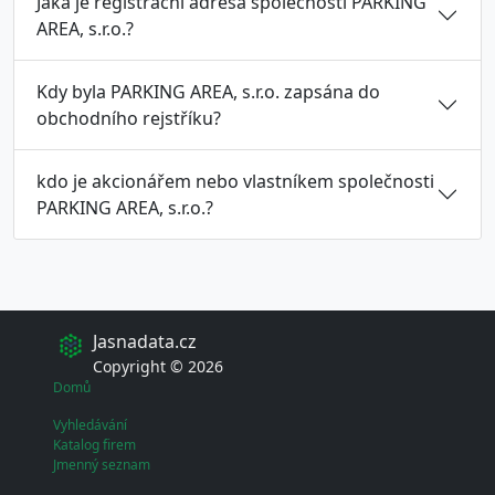
Jaká je registrační adresa společnosti PARKING
AREA, s.r.o.?
Kdy byla PARKING AREA, s.r.o. zapsána do
obchodního rejstříku?
kdo je akcionářem nebo vlastníkem společnosti
PARKING AREA, s.r.o.?
Jasnadata.cz
Copyright © 2026
Domů
Vyhledávání
Katalog firem
Jmenný seznam